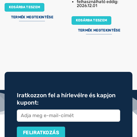
felhasználható eddig:
was:
is:
2026.12.01
KOSÁRBA TESZEM
3
3
890,00 Ft.
112
TERMÉK MEGTEKINTÉSE
KOSÁRBA TESZEM
TERMÉK MEGTEKINTÉSE
Iratkozzon fel a hírlevélre és kapjon
kupont: