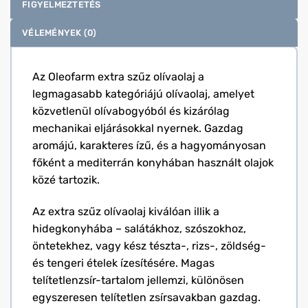
FIGYELMEZTETÉS
VÉLEMÉNYEK (0)
Az Oleofarm extra szűz olívaolaj a
legmagasabb kategóriájú olívaolaj, amelyet
közvetlenül olívabogyóból és kizárólag
mechanikai eljárásokkal nyernek. Gazdag
aromájú, karakteres ízű, és a hagyományosan
főként a mediterrán konyhában használt olajok
közé tartozik.
Az extra szűz olívaolaj kiválóan illik a
hidegkonyhába – salátákhoz, szószokhoz,
öntetekhez, vagy kész tészta-, rizs-, zöldség-
és tengeri ételek ízesítésére. Magas
telítetlenzsír-tartalom jellemzi, különösen
egyszeresen telítetlen zsírsavakban gazdag.