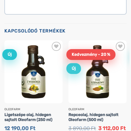
KAPCSOLÓDÓ TERMÉKEK
Új
Kedvezmény - 20 %
Új
OLEOFARM
OLEOFARM
Ligetszépe olaj, hidegen
Repceolaj, hidegen sajtolt
sajtolt Oleofarm (250 ml)
Oleofarm (500 ml)
Original
Cu
12 190,00
Ft
3 890,00
Ft
3 112,00
Ft
price
pr