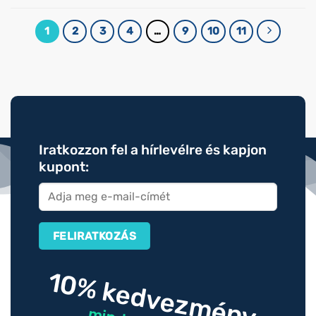
1
2
3
4
…
9
10
11
Iratkozzon fel a hírlevélre és kapjon
kupont:
10% kedvezmény