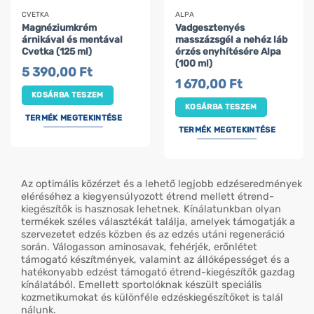
CVETKA
ALPA
Magnéziumkrém
Vadgesztenyés
árnikával és mentával
masszázsgél a nehéz láb
Cvetka (125 ml)
érzés enyhítésére Alpa
(100 ml)
5 390,00
Ft
1 670,00
Ft
KOSÁRBA TESZEM
KOSÁRBA TESZEM
TERMÉK MEGTEKINTÉSE
TERMÉK MEGTEKINTÉSE
Az optimális közérzet és a lehető legjobb edzéseredmények
eléréséhez a kiegyensúlyozott étrend mellett étrend-
kiegészítők is hasznosak lehetnek. Kínálatunkban olyan
termékek széles választékát találja, amelyek támogatják a
szervezetet edzés közben és az edzés utáni regeneráció
során. Válogasson aminosavak, fehérjék, erőnlétet
támogató készítmények, valamint az állóképességet és a
hatékonyabb edzést támogató étrend-kiegészítők gazdag
kínálatából. Emellett sportolóknak készült speciális
kozmetikumokat és különféle edzéskiegészítőket is talál
nálunk.