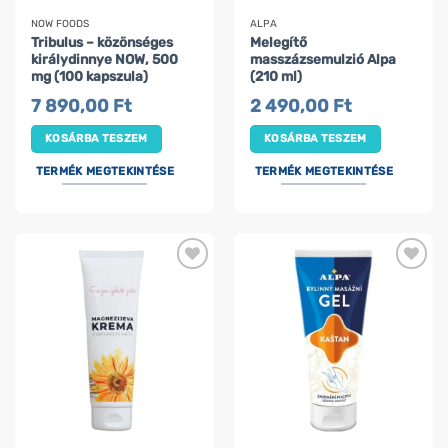
NOW FOODS
ALPA
Tribulus – közönséges
Melegítő
királydinnye NOW, 500
masszázsemulzió Alpa
mg (100 kapszula)
(210 ml)
7 890,00
Ft
2 490,00
Ft
KOSÁRBA TESZEM
KOSÁRBA TESZEM
TERMÉK MEGTEKINTÉSE
TERMÉK MEGTEKINTÉSE