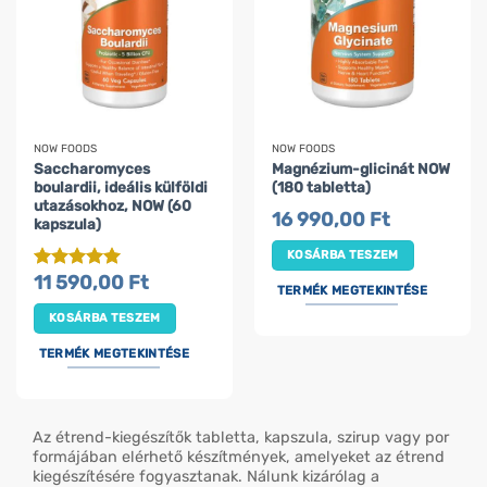
NOW FOODS
NOW FOODS
Saccharomyces
Magnézium-glicinát NOW
boulardii, ideális külföldi
(180 tabletta)
utazásokhoz, NOW (60
16 990,00
Ft
kapszula)
KOSÁRBA TESZEM
11 590,00
Ft
Értékelés:
5
TERMÉK MEGTEKINTÉSE
/ 5
KOSÁRBA TESZEM
TERMÉK MEGTEKINTÉSE
Az étrend-kiegészítők tabletta, kapszula, szirup vagy por
formájában elérhető készítmények, amelyeket az étrend
kiegészítésére fogyasztanak. Nálunk kizárólag a