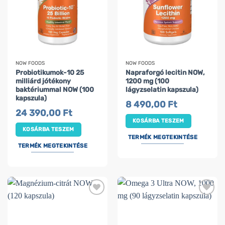
NOW FOODS
NOW FOODS
Probiotikumok-10 25
Napraforgó lecitin NOW,
milliárd jótékony
1200 mg (100
baktériummal NOW (100
lágyzselatin kapszula)
kapszula)
8 490,00
Ft
24 390,00
Ft
KOSÁRBA TESZEM
KOSÁRBA TESZEM
TERMÉK MEGTEKINTÉSE
TERMÉK MEGTEKINTÉSE