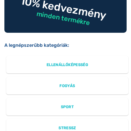
10% kedvezmény
minden termékre
A legnépszerűbb kategóriák:
ELLENÁLLÓKÉPESSÉG
FOGYÁS
SPORT
STRESSZ