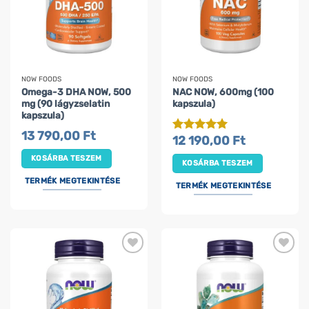
NOW FOODS
NOW FOODS
Omega-3 DHA NOW, 500
NAC NOW, 600mg (100
mg (90 lágyzselatin
kapszula)
kapszula)
13 790,00
Ft
12 190,00
Ft
Értékelés:
5
/ 5
KOSÁRBA TESZEM
KOSÁRBA TESZEM
TERMÉK MEGTEKINTÉSE
TERMÉK MEGTEKINTÉSE