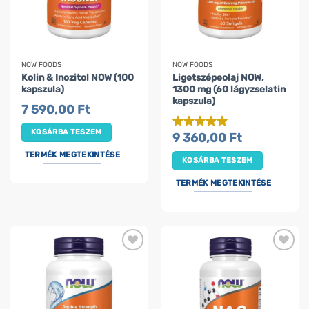
NOW FOODS
NOW FOODS
Kolin & Inozitol NOW (100
Ligetszépeolaj NOW,
kapszula)
1300 mg (60 lágyzselatin
kapszula)
7 590,00
Ft
KOSÁRBA TESZEM
9 360,00
Ft
Értékelés:
5
/ 5
TERMÉK MEGTEKINTÉSE
KOSÁRBA TESZEM
TERMÉK MEGTEKINTÉSE