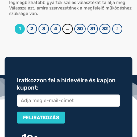
legmegbízhatóbb gyártók széles választékát találja meg.
Válassza azt, amire szervezetének a megfelelő működéshez
szüksége van.
1
2
3
4
…
30
31
32
Iratkozzon fel a hírlevélre és kapjon
kupont: