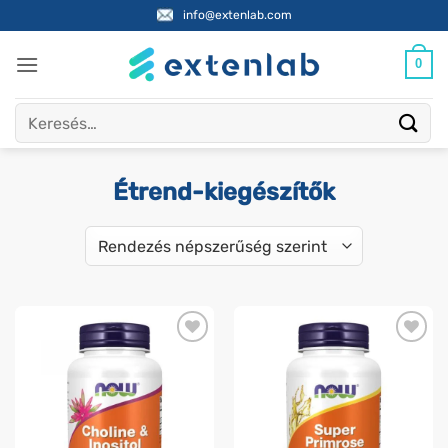
Skip
info@extenlab.com
to
content
0
Keresés
a
következőre:
Étrend-kiegészítők