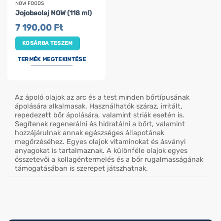
NOW FOODS
Jojobaolaj NOW (118 ml)
7 190,00
Ft
KOSÁRBA TESZEM
TERMÉK MEGTEKINTÉSE
Az ápoló olajok az arc és a test minden bőrtípusának
ápolására alkalmasak. Használhatók száraz, irritált,
repedezett bőr ápolására, valamint striák esetén is.
Segítenek regenerálni és hidratálni a bőrt, valamint
hozzájárulnak annak egészséges állapotának
megőrzéséhez. Egyes olajok vitaminokat és ásványi
anyagokat is tartalmaznak. A különféle olajok egyes
összetevői a kollagéntermelés és a bőr rugalmasságának
támogatásában is szerepet játszhatnak.