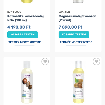
NOW FOODS
SWANSON
Kozmetikai avokádóolaj
Magnéziumolaj Swanson
NOW (118 ml)
(237 ml)
4 190,00
Ft
7 890,00
Ft
KOSÁRBA TESZEM
KOSÁRBA TESZEM
TERMÉK MEGTEKINTÉSE
TERMÉK MEGTEKINTÉSE