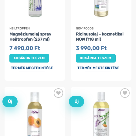
HEILTROPFEN
NOW FOODS
Magnéziumolaj spray
Ricinusolaj – kozmetikai
Heiltropfen (237 ml)
NOW (118 ml)
7 490,00
Ft
3 990,00
Ft
KOSÁRBA TESZEM
KOSÁRBA TESZEM
TERMÉK MEGTEKINTÉSE
TERMÉK MEGTEKINTÉSE
Új
Új