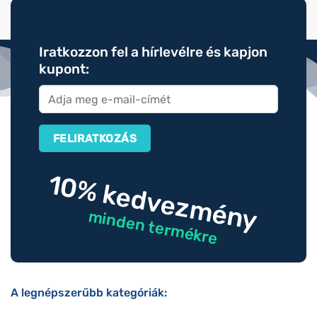
Iratkozzon fel a hírlevélre és kapjon
kupont:
10% kedvezmény
minden termékre
A legnépszerűbb kategóriák: