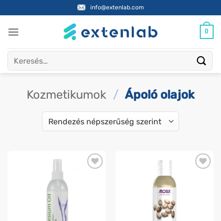
Skip
info@extenlab.com
to
content
0
Keresés
a
következőre:
Kozmetikumok
/
Ápoló olajok