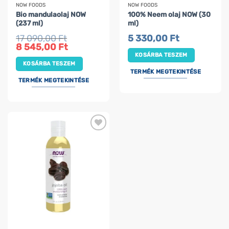
NOW FOODS
NOW FOODS
Bio mandulaolaj NOW
100% Neem olaj NOW (30
(237 ml)
ml)
17 090,00
Ft
5 330,00
Ft
Original
Current
8 545,00
Ft
price
price
KOSÁRBA TESZEM
was:
is:
KOSÁRBA TESZEM
17
8
090,00 Ft.
545,00 Ft.
TERMÉK MEGTEKINTÉSE
TERMÉK MEGTEKINTÉSE