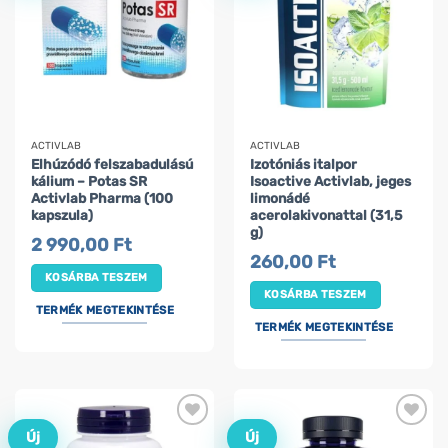
ACTIVLAB
ACTIVLAB
Elhúzódó felszabadulású
Izotóniás italpor
kálium – Potas SR
Isoactive Activlab, jeges
Activlab Pharma (100
limonádé
kapszula)
acerolakivonattal (31,5
g)
2 990,00
Ft
260,00
Ft
KOSÁRBA TESZEM
KOSÁRBA TESZEM
TERMÉK MEGTEKINTÉSE
TERMÉK MEGTEKINTÉSE
Új
Új