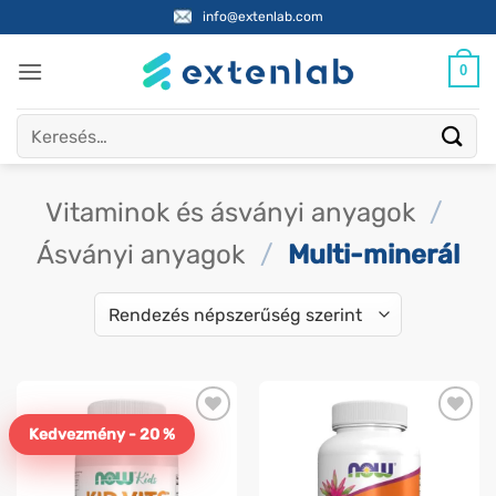
Skip
info@extenlab.com
to
content
0
Keresés
a
következőre:
Vitaminok és ásványi anyagok
/
Ásványi anyagok
/
Multi-minerál
Kedvezmény - 20 %