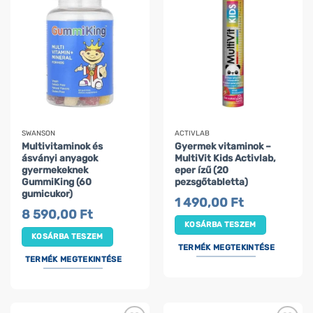
SWANSON
ACTIVLAB
Multivitaminok és
Gyermek vitaminok –
ásványi anyagok
MultiVit Kids Activlab,
gyermekeknek
eper ízű (20
GummiKing (60
pezsgőtabletta)
gumicukor)
1 490,00
Ft
8 590,00
Ft
KOSÁRBA TESZEM
KOSÁRBA TESZEM
TERMÉK MEGTEKINTÉSE
TERMÉK MEGTEKINTÉSE