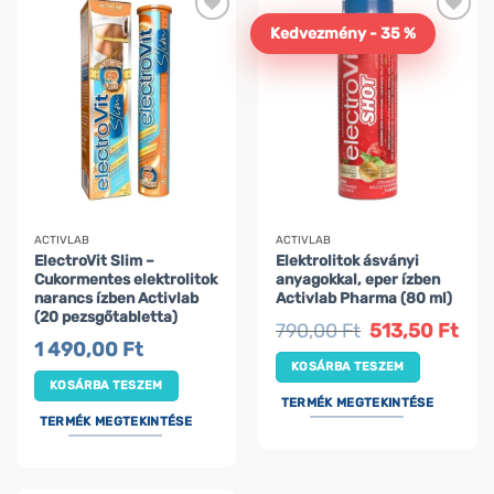
Kedvezmény - 35 %
ACTIVLAB
ACTIVLAB
ElectroVit Slim –
Elektrolitok ásványi
Cukormentes elektrolitok
anyagokkal, eper ízben
narancs ízben Activlab
Activlab Pharma (80 ml)
(20 pezsgőtabletta)
Original
Curr
790,00
Ft
513,50
Ft
price
price
1 490,00
Ft
was:
is:
KOSÁRBA TESZEM
790,00 Ft.
513,5
KOSÁRBA TESZEM
TERMÉK MEGTEKINTÉSE
TERMÉK MEGTEKINTÉSE