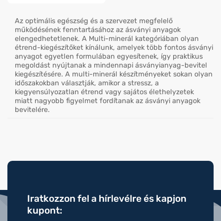
Az optimális egészség és a szervezet megfelelő
működésének fenntartásához az ásványi anyagok
elengedhetetlenek. A Multi-minerál kategóriában olyan
étrend-kiegészítőket kínálunk, amelyek több fontos ásványi
anyagot egyetlen formulában egyesítenek, így praktikus
megoldást nyújtanak a mindennapi ásványianyag-bevitel
kiegészítésére. A multi-minerál készítményeket sokan olyan
időszakokban választják, amikor a stressz, a
kiegyensúlyozatlan étrend vagy sajátos élethelyzetek
miatt nagyobb figyelmet fordítanak az ásványi anyagok
bevitelére.
Iratkozzon fel a hírlevélre és kapjon
kupont: