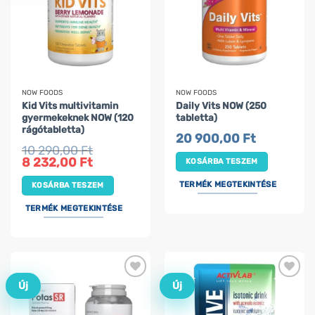
NOW FOODS
NOW FOODS
Kid Vits multivitamin
Daily Vits NOW (250
gyermekeknek NOW (120
tabletta)
rágótabletta)
20 900,00
Ft
10 290,00
Ft
Original
Current
8 232,00
Ft
KOSÁRBA TESZEM
price
price
was:
is:
TERMÉK MEGTEKINTÉSE
KOSÁRBA TESZEM
10
8
290,00 Ft.
232,00 Ft.
TERMÉK MEGTEKINTÉSE
Új
Új