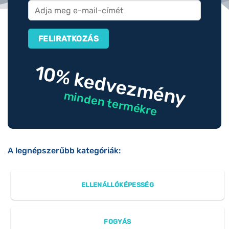
10% kedvezmény
minden termékre
A legnépszerűbb kategóriák:
ELLENÁLLÓKÉPESSÉG
FOGYÁS