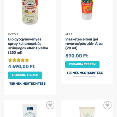
CVETKA
ALPA
Bio gyógynövényes
Viszketés elleni gél
spray kullancsok és
rovarcsípés után Alpa
szúnyogok ellen Cvetka
(20 ml)
(250 ml)
890,00
Ft
KOSÁRBA TESZEM
4 690,00
Ft
Értékelés:
5
/ 5
TERMÉK MEGTEKINTÉSE
KOSÁRBA TESZEM
TERMÉK MEGTEKINTÉSE