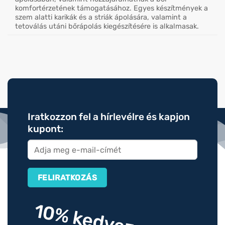
komfortérzetének támogatásához. Egyes készítmények a
szem alatti karikák és a striák ápolására, valamint a
tetoválás utáni bőrápolás kiegészítésére is alkalmasak.
Iratkozzon fel a hírlevélre és kapjon
kupont:
10% kedvezmény