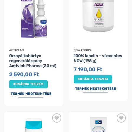
ACTIVLAB
NOW FOODS
Orrnyálkahártya
100% lanolin – vízmentes
regeneráló spray
NOW (198 g)
Activlab Pharma (30 ml)
7 190,00
Ft
2 590,00
Ft
KOSÁRBA TESZEM
KOSÁRBA TESZEM
TERMÉK MEGTEKINTÉSE
TERMÉK MEGTEKINTÉSE