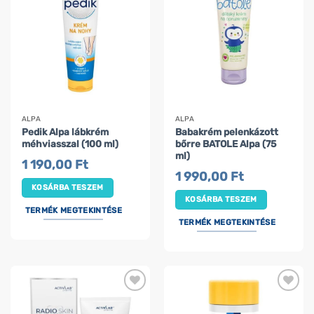
ALPA
ALPA
Pedik Alpa lábkrém
Babakrém pelenkázott
méhviasszal (100 ml)
bőrre BATOLE Alpa (75
ml)
1 190,00
Ft
1 990,00
Ft
KOSÁRBA TESZEM
KOSÁRBA TESZEM
TERMÉK MEGTEKINTÉSE
TERMÉK MEGTEKINTÉSE