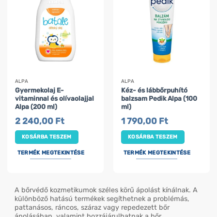
ALPA
ALPA
Gyermekolaj E-
Kéz- és lábbőrpuhító
vitaminnal és olívaolajjal
balzsam Pedik Alpa (100
Alpa (200 ml)
ml)
2 240,00
Ft
1 790,00
Ft
KOSÁRBA TESZEM
KOSÁRBA TESZEM
TERMÉK MEGTEKINTÉSE
TERMÉK MEGTEKINTÉSE
A bőrvédő kozmetikumok széles körű ápolást kínálnak. A
különböző hatású termékek segíthetnek a problémás,
pattanásos, ráncos, száraz vagy repedezett bőr
ápolásában, valamint hozzájárulhatnak a bőr