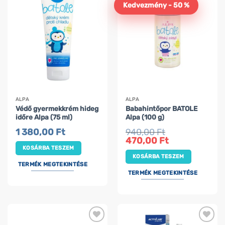
Kedvezmény - 50 %
ALPA
ALPA
Védő gyermekkrém hideg
Babahintőpor BATOLE
időre Alpa (75 ml)
Alpa (100 g)
1 380,00
Ft
940,00
Ft
Original
Current
470,00
Ft
price
price
KOSÁRBA TESZEM
was:
is:
KOSÁRBA TESZEM
940,00 Ft.
470,00 Ft.
TERMÉK MEGTEKINTÉSE
TERMÉK MEGTEKINTÉSE