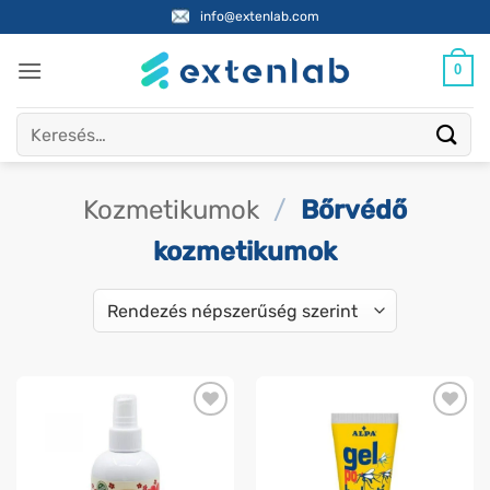
Skip
info@extenlab.com
to
content
0
Keresés
a
következőre:
Kozmetikumok
/
Bőrvédő
kozmetikumok