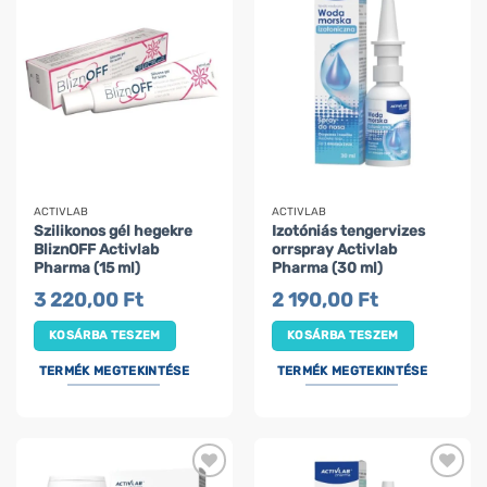
ACTIVLAB
ACTIVLAB
Szilikonos gél hegekre
Izotóniás tengervizes
BliznOFF Activlab
orrspray Activlab
Pharma (15 ml)
Pharma (30 ml)
3 220,00
Ft
2 190,00
Ft
KOSÁRBA TESZEM
KOSÁRBA TESZEM
TERMÉK MEGTEKINTÉSE
TERMÉK MEGTEKINTÉSE