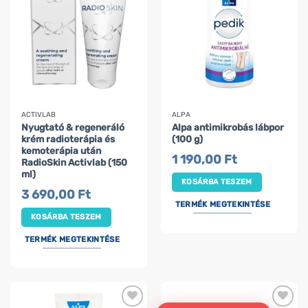
ACTIVLAB
ALPA
Nyugtató & regeneráló
Alpa antimikrobás lábpor
krém radioterápia és
(100 g)
kemoterápia után
1 190,00
Ft
RadioSkin Activlab (150
ml)
KOSÁRBA TESZEM
3 690,00
Ft
TERMÉK MEGTEKINTÉSE
KOSÁRBA TESZEM
TERMÉK MEGTEKINTÉSE