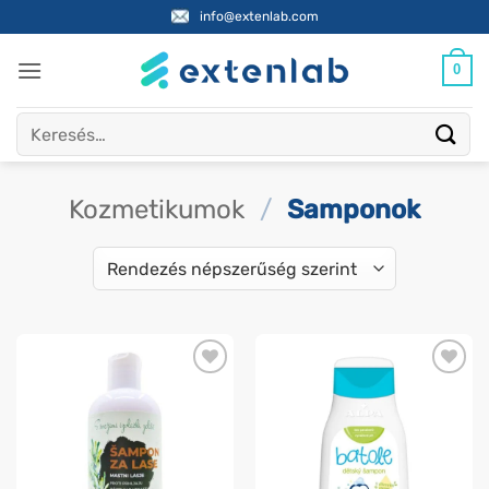
Skip
info@extenlab.com
to
content
0
Keresés
a
következőre:
Kozmetikumok
/
Samponok