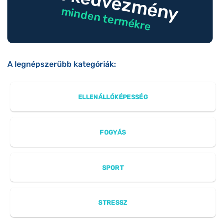
10% kedvezmény
minden termékre
A legnépszerűbb kategóriák:
ELLENÁLLÓKÉPESSÉG
FOGYÁS
SPORT
STRESSZ