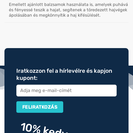
Emellett ajánlott balzsamok használata is, amelyek puhává
és fényessé teszik a hajat, segítenek a töredezett hajvégek
ápolásában és megkönnyítik a haj kifésülését.
Iratkozzon fel a hírlevélre és kapjon
kupont: