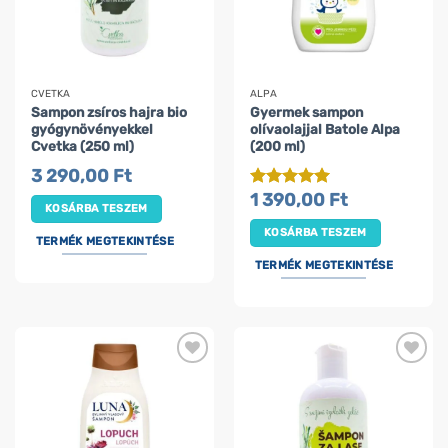
CVETKA
ALPA
Sampon zsíros hajra bio
Gyermek sampon
gyógynövényekkel
olívaolajjal Batole Alpa
Cvetka (250 ml)
(200 ml)
3 290,00
Ft
1 390,00
Ft
Értékelés:
5
KOSÁRBA TESZEM
/ 5
KOSÁRBA TESZEM
TERMÉK MEGTEKINTÉSE
TERMÉK MEGTEKINTÉSE