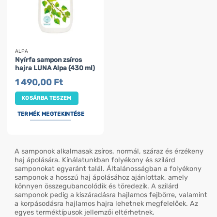
ALPA
Nyírfa sampon zsíros
hajra LUNA Alpa (430 ml)
1 490,00
Ft
KOSÁRBA TESZEM
TERMÉK MEGTEKINTÉSE
A samponok alkalmasak zsíros, normál, száraz és érzékeny
haj ápolására. Kínálatunkban folyékony és szilárd
samponokat egyaránt talál. Általánosságban a folyékony
samponok a hosszú haj ápolásához ajánlottak, amely
könnyen összegubancolódik és töredezik. A szilárd
samponok pedig a kiszáradásra hajlamos fejbőrre, valamint
a korpásodásra hajlamos hajra lehetnek megfelelőek. Az
egyes terméktípusok jellemzői eltérhetnek.