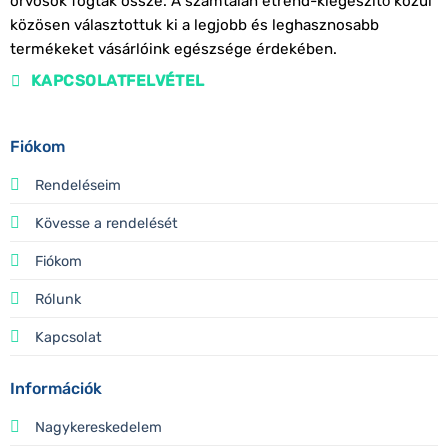
orvosok fogtak össze. A számtalan étrend-kiegészítő közül
közösen választottuk ki a legjobb és leghasznosabb
termékeket vásárlóink egészsége érdekében.
KAPCSOLATFELVÉTEL
Fiókom
Rendeléseim
Kövesse a rendelését
Fiókom
Rólunk
Kapcsolat
Információk
Nagykereskedelem