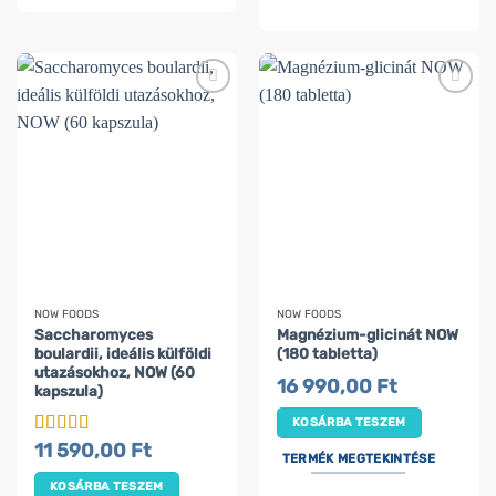
NOW FOODS
NOW FOODS
Saccharomyces
Magnézium-glicinát NOW
boulardii, ideális külföldi
(180 tabletta)
utazásokhoz, NOW (60
16 990,00
Ft
kapszula)
KOSÁRBA TESZEM
11 590,00
Ft
Értékelés:
5
TERMÉK MEGTEKINTÉSE
/ 5
KOSÁRBA TESZEM