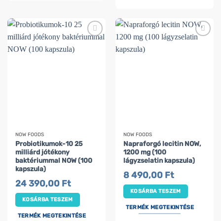
NOW FOODS
NOW FOODS
Probiotikumok-10 25
Napraforgó lecitin NOW,
milliárd jótékony
1200 mg (100
baktériummal NOW (100
lágyzselatin kapszula)
kapszula)
8 490,00
Ft
24 390,00
Ft
KOSÁRBA TESZEM
KOSÁRBA TESZEM
TERMÉK MEGTEKINTÉSE
TERMÉK MEGTEKINTÉSE