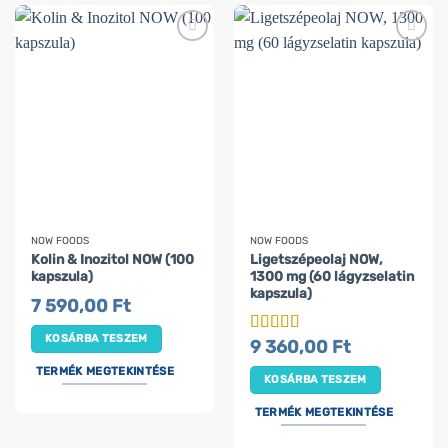
NOW FOODS
NOW FOODS
Kolin & Inozitol NOW (100
Ligetszépeolaj NOW,
kapszula)
1300 mg (60 lágyzselatin
kapszula)
7 590,00
Ft
KOSÁRBA TESZEM
9 360,00
Ft
Értékelés:
5
/ 5
TERMÉK MEGTEKINTÉSE
KOSÁRBA TESZEM
TERMÉK MEGTEKINTÉSE