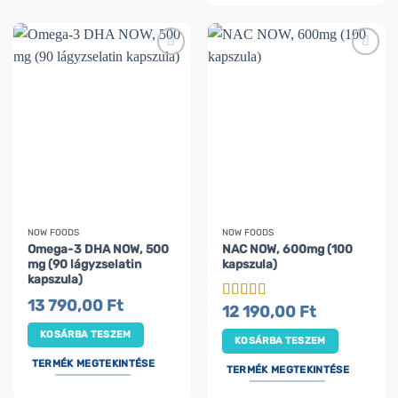
NOW FOODS
NOW FOODS
Omega-3 DHA NOW, 500
NAC NOW, 600mg (100
mg (90 lágyzselatin
kapszula)
kapszula)
13 790,00
Ft
12 190,00
Ft
Értékelés:
5
/ 5
KOSÁRBA TESZEM
KOSÁRBA TESZEM
TERMÉK MEGTEKINTÉSE
TERMÉK MEGTEKINTÉSE