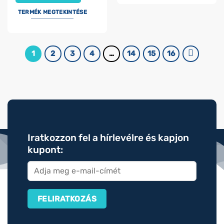
TERMÉK MEGTEKINTÉSE
1
2
3
4
…
14
15
16
Iratkozzon fel a hírlevélre és kapjon
kupont: