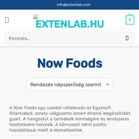
Skip
info@extenlab.com
to
content
0
Keresés
a
következőre:
Now Foods
A Now Foods egy családi vállalkozás az Egyesült
Államokból, amely világszerte ismert étrend-kiegészítőket
gyárt. A hangsúlyt a termékeik minőségére és rendszeres
tesztelésére helyezik. A környezet iránti pozitív
hozzáállásuk miatt is kiemelkedőek.