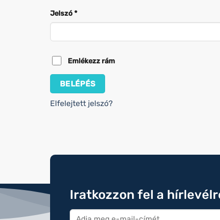
Kötelező
Jelszó
*
Emlékezz rám
BELÉPÉS
Elfelejtett jelszó?
Iratkozzon fel a hírlevél