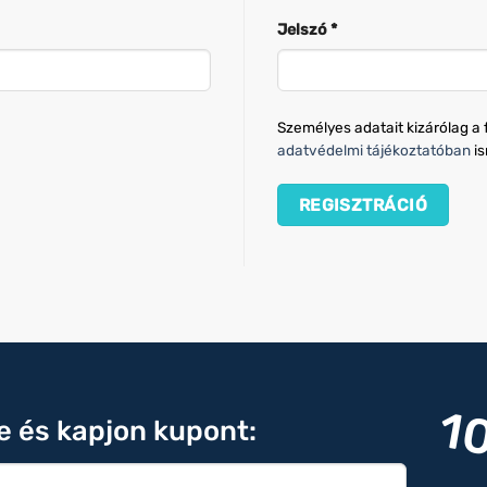
Kötelező
Jelszó
*
Személyes adatait kizárólag a 
adatvédelmi tájékoztatóban
is
REGISZTRÁCIÓ
1
re és kapjon kupont: