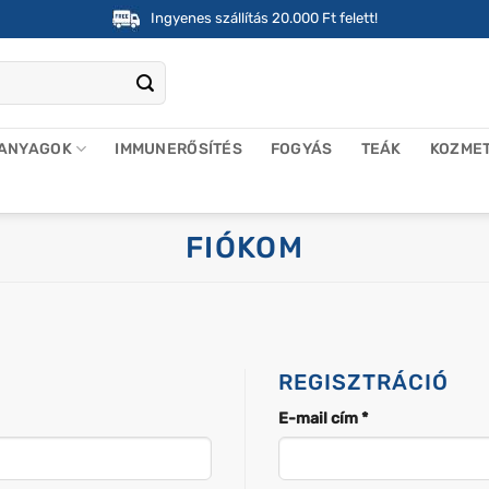
Ingyenes szállítás 20.000 Ft felett!
 ANYAGOK
IMMUNERŐSÍTÉS
FOGYÁS
TEÁK
KOZME
FIÓKOM
REGISZTRÁCIÓ
Kötelező
E-mail cím
*