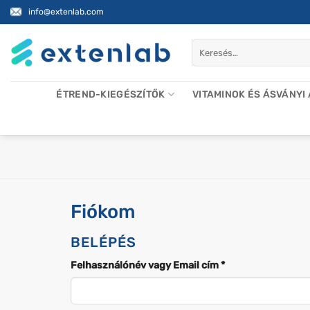
Skip
info@extenlab.com
to
content
Keresés
a
következőre:
ÉTREND-KIEGÉSZÍTŐK
VITAMINOK ÉS ÁSVÁNYI
Fiókom
BELÉPÉS
Kötelező
Felhasználónév vagy Email cím
*