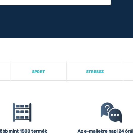
SPORT
STRESSZ
öbb mint 1500 termék
Az e-mailekre napi 24 órá