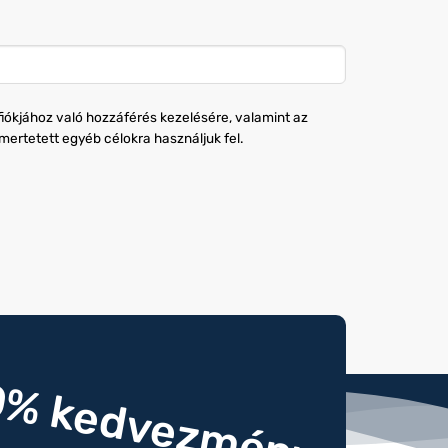
fiókjához való hozzáférés kezelésére, valamint az
mertetett egyéb célokra használjuk fel.
0% kedvezmény