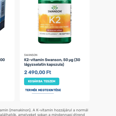
SWANSON
200
K2-vitamin Swanson, 50 µg (30
lágyzselatin kapszula)
2 490,00
Ft
KOSÁRBA TESZEM
TERMÉK MEGTEKINTÉSE
itamin (menakinon). A K-vitamin hozzájárul a normál
találhatók, amelyeket sokan a mindennapi étrend