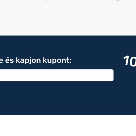
1
re és kapjon kupont: