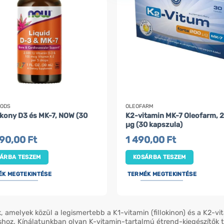
OODS
OLEOFARM
kony D3 és MK-7, NOW (30
K2-vitamin MK-7 Oleofarm, 
µg (30 kapszula)
590,00
Ft
1 490,00
Ft
ÁRBA TESZEM
KOSÁRBA TESZEM
ÉK MEGTEKINTÉSE
TERMÉK MEGTEKINTÉSE
, amelyek közül a legismertebb a K1-vitamin (fillokinon) és a K2-v
shoz. Kínálatunkban olyan K-vitamin-tartalmú étrend-kiegészítők 