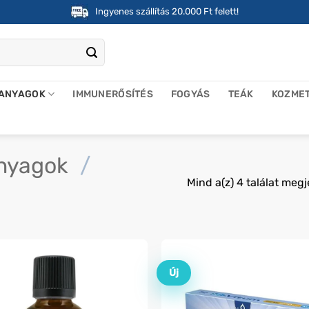
Ingyenes szállítás 20.000 Ft felett!
 ANYAGOK
IMMUNERŐSÍTÉS
FOGYÁS
TEÁK
KOZME
anyagok
/
Mind a(z) 4 találat megj
Új