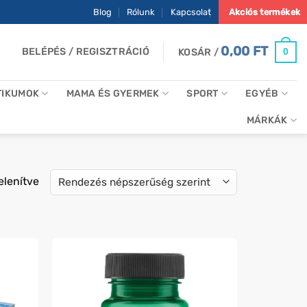
Blog
Rólunk
Kapcsolat
Akciós termékek
0,00
FT
BELÉPÉS / REGISZTRÁCIÓ
0
KOSÁR /
TIKUMOK
MAMA ÉS GYERMEK
SPORT
EGYÉB
MÁRKÁK
Sorted
elenítve
by
popularity