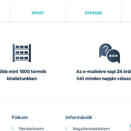
SPORT
STRESSZ
öbb mint 1500 termék
Az e-mailekre napi 24 órá
kínálatunkban
hét minden napján válasz
Fiókom
Információk
Rendeléseim
Nagykereskedelem