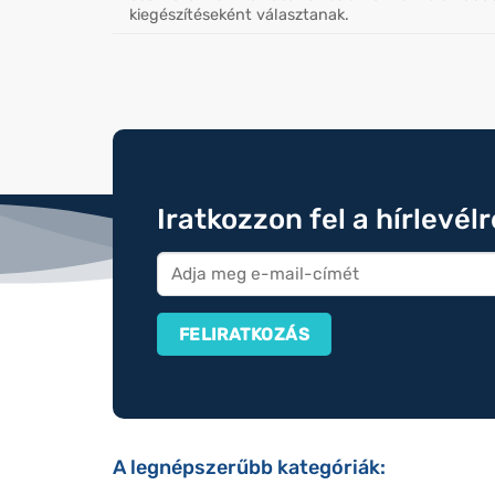
kiegészítéseként választanak.
Iratkozzon fel a hírlevél
A legnépszerűbb kategóriák: