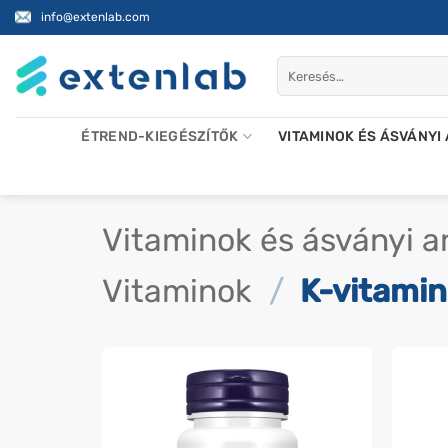
Skip
info@extenlab.com
to
content
Keresés
a
következőre:
ÉTREND-KIEGÉSZÍTŐK
VITAMINOK ÉS ÁSVÁNYI
Vitaminok és ásványi 
Vitaminok
/
K-vitamin