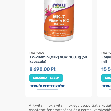
NOW FOODS
NOW F
K2-vitamin (MK7) NOW, 100 µg (60
Folyé
kapszula)
ml)
8 690,00
Ft
15 
KOSÁRBA TESZEM
KOS
TERMÉK MEGTEKINTÉSE
TERM
A K-vitaminok a vitaminok egy csoportját alkotják
csontozat fenntartásához és a normál véralvadá