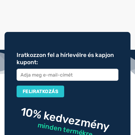
Iratkozzon fel a hírlevélre és kapjon
kupont:
10% kedvezmény
minden termékre