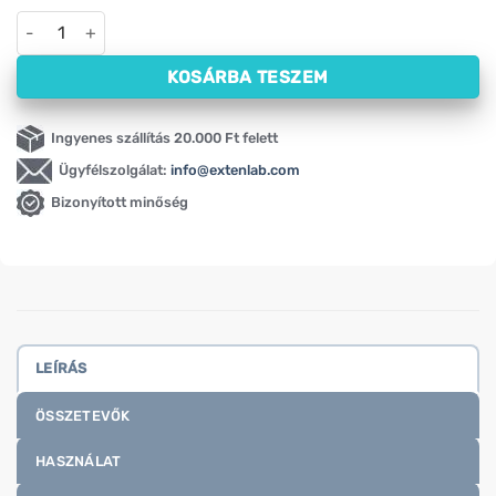
Gyermek vitaminok – MultiVit Kids Activlab, eper ízű (20 pezs
KOSÁRBA TESZEM
Ingyenes szállítás 20.000 Ft felett
Ügyfélszolgálat:
info@extenlab.com
Bizonyított minőség
LEÍRÁS
ÖSSZETEVŐK
HASZNÁLAT