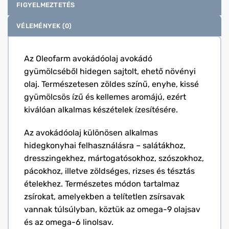
FIGYELMEZTETÉS
VÉLEMÉNYEK (0)
Az Oleofarm avokádóolaj avokádó
gyümölcséből hidegen sajtolt, ehető növényi
olaj. Természetesen zöldes színű, enyhe, kissé
gyümölcsös ízű és kellemes aromájú, ezért
kiválóan alkalmas készételek ízesítésére.
Az avokádóolaj különösen alkalmas
hidegkonyhai felhasználásra – salátákhoz,
dresszingekhez, mártogatósokhoz, szószokhoz,
pácokhoz, illetve zöldséges, rizses és tésztás
ételekhez. Természetes módon tartalmaz
zsírokat, amelyekben a telítetlen zsírsavak
vannak túlsúlyban, köztük az omega-9 olajsav
és az omega-6 linolsav.