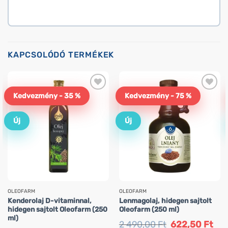
KAPCSOLÓDÓ TERMÉKEK
Kedvezmény - 35 %
Kedvezmény - 75 %
Új
Új
OLEOFARM
OLEOFARM
Kenderolaj D-vitaminnal,
Lenmagolaj, hidegen sajtolt
hidegen sajtolt Oleofarm (250
Oleofarm (250 ml)
ml)
Original
Curr
2 490,00
Ft
622,50
Ft