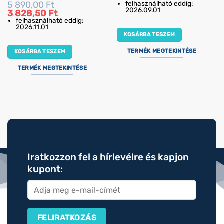
price
pric
5 890,00
Ft
felhasználható eddig:
was:
is:
2026.09.01
Original
Current
3 828,50
Ft
2
622,
price
price
felhasználható eddig:
490,00 Ft.
was:
is:
2026.11.01
5
3
KOSÁRBA TESZEM
890,00 Ft.
828,50 Ft.
TERMÉK MEGTEKINTÉSE
KOSÁRBA TESZEM
TERMÉK MEGTEKINTÉSE
Iratkozzon fel a hírlevélre és kapjon
kupont: