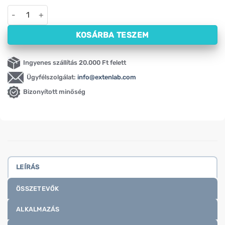
Avokádóolaj, hidegen sajtolt Oleofarm (250 ml) mennyiség
KOSÁRBA TESZEM
Ingyenes szállítás 20.000 Ft felett
Ügyfélszolgálat:
info@extenlab.com
Bizonyított minőség
LEÍRÁS
ÖSSZETEVŐK
ALKALMAZÁS