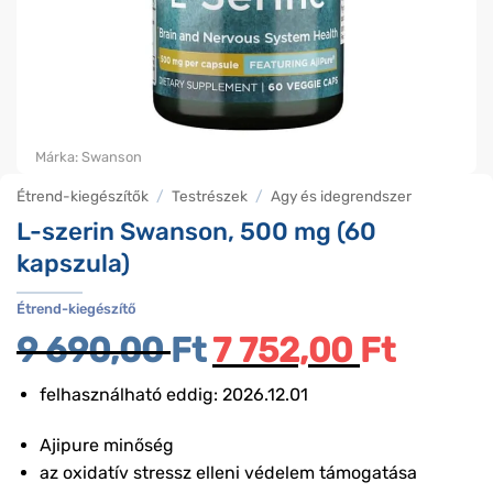
Márka:
Swanson
Étrend-kiegészítők
/
Testrészek
/
Agy és idegrendszer
L-szerin Swanson, 500 mg (60
kapszula)
Étrend-kiegészítő
9 690,00
Ft
Original
7 752,00
Ft
Current
price
price
was:
is:
felhasználható eddig: 2026.12.01
9
7
Ajipure minőség
690,00 Ft.
752,00 
az oxidatív stressz elleni védelem támogatása