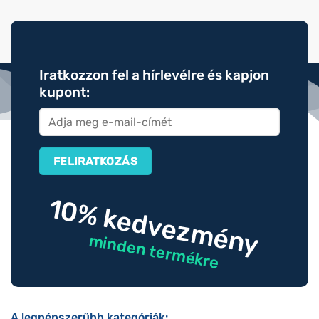
Iratkozzon fel a hírlevélre és kapjon
kupont:
10% kedvezmény
minden termékre
A legnépszerűbb kategóriák: