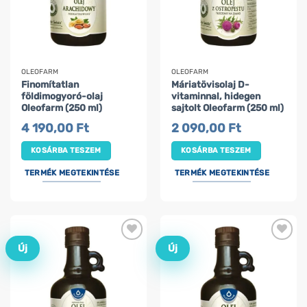
OLEOFARM
OLEOFARM
Finomítatlan
Máriatövisolaj D-
földimogyoró-olaj
vitaminnal, hidegen
Oleofarm (250 ml)
sajtolt Oleofarm (250 ml)
4 190,00
Ft
2 090,00
Ft
KOSÁRBA TESZEM
KOSÁRBA TESZEM
TERMÉK MEGTEKINTÉSE
TERMÉK MEGTEKINTÉSE
Új
Új