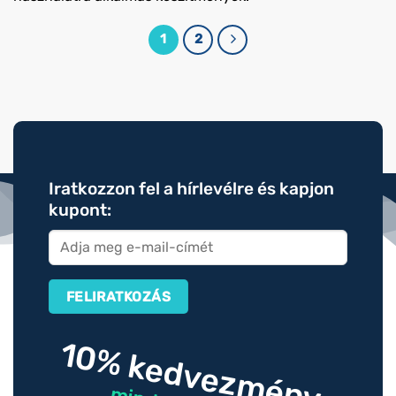
1
2
Iratkozzon fel a hírlevélre és kapjon
kupont:
10% kedvezmény