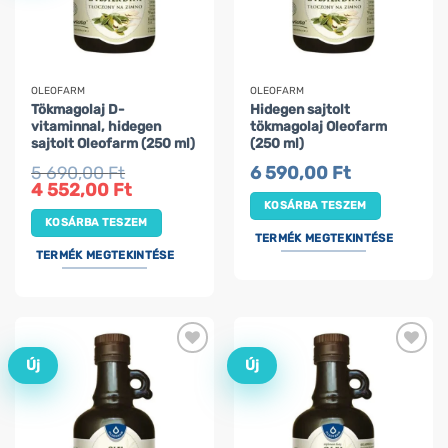
OLEOFARM
OLEOFARM
Tökmagolaj D-
Hidegen sajtolt
vitaminnal, hidegen
tökmagolaj Oleofarm
sajtolt Oleofarm (250 ml)
(250 ml)
5 690,00
Ft
6 590,00
Ft
Original
Current
4 552,00
Ft
price
price
KOSÁRBA TESZEM
was:
is:
KOSÁRBA TESZEM
5
4
690,00 Ft.
552,00 Ft.
TERMÉK MEGTEKINTÉSE
TERMÉK MEGTEKINTÉSE
Új
Új