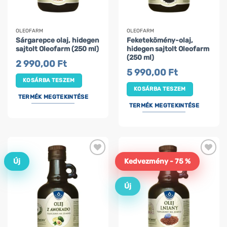
OLEOFARM
OLEOFARM
Sárgarepce olaj, hidegen
Feketekömény-olaj,
sajtolt Oleofarm (250 ml)
hidegen sajtolt Oleofarm
(250 ml)
2 990,00
Ft
5 990,00
Ft
KOSÁRBA TESZEM
KOSÁRBA TESZEM
TERMÉK MEGTEKINTÉSE
TERMÉK MEGTEKINTÉSE
Új
Kedvezmény - 75 %
Új