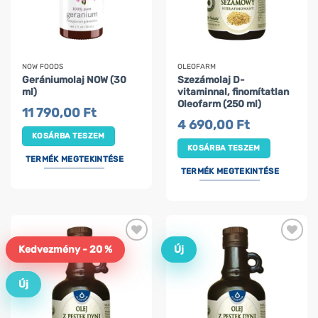
NOW FOODS
OLEOFARM
Gerániumolaj NOW (30
Szezámolaj D-
ml)
vitaminnal, finomítatlan
Oleofarm (250 ml)
11 790,00
Ft
4 690,00
Ft
KOSÁRBA TESZEM
KOSÁRBA TESZEM
TERMÉK MEGTEKINTÉSE
TERMÉK MEGTEKINTÉSE
Kedvezmény - 20 %
Új
Új