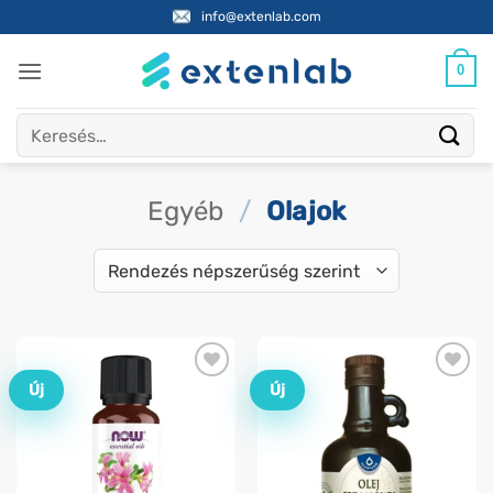
Skip
info@extenlab.com
to
content
0
Keresés
a
következőre:
Egyéb
/
Olajok
Új
Új