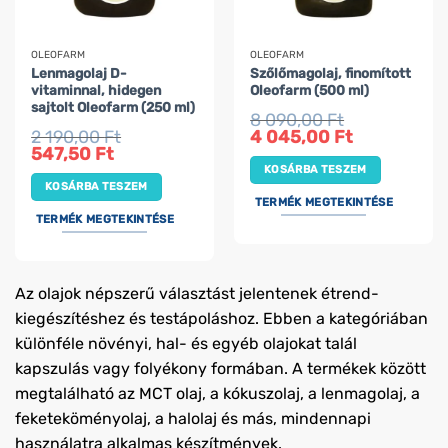
OLEOFARM
OLEOFARM
Lenmagolaj D-
Szőlőmagolaj, finomított
vitaminnal, hidegen
Oleofarm (500 ml)
sajtolt Oleofarm (250 ml)
8 090,00
Ft
Original
Current
2 190,00
Ft
4 045,00
Ft
price
price
Original
Current
547,50
Ft
was:
is:
price
price
KOSÁRBA TESZEM
8
4
was:
is:
090,00 Ft.
045,00 Ft.
KOSÁRBA TESZEM
2
547,50 Ft.
190,00 Ft.
TERMÉK MEGTEKINTÉSE
TERMÉK MEGTEKINTÉSE
Az olajok népszerű választást jelentenek étrend-
kiegészítéshez és testápoláshoz. Ebben a kategóriában
különféle növényi, hal- és egyéb olajokat talál
kapszulás vagy folyékony formában. A termékek között
megtalálható az MCT olaj, a kókuszolaj, a lenmagolaj, a
feketeköményolaj, a halolaj és más, mindennapi
használatra alkalmas készítmények.