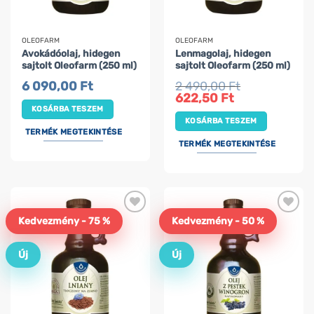
OLEOFARM
OLEOFARM
Avokádóolaj, hidegen
Lenmagolaj, hidegen
sajtolt Oleofarm (250 ml)
sajtolt Oleofarm (250 ml)
6 090,00
Ft
2 490,00
Ft
Original
Current
622,50
Ft
price
price
KOSÁRBA TESZEM
was:
is:
KOSÁRBA TESZEM
2
622,50 Ft.
490,00 Ft.
TERMÉK MEGTEKINTÉSE
TERMÉK MEGTEKINTÉSE
Kedvezmény - 75 %
Kedvezmény - 50 %
Új
Új