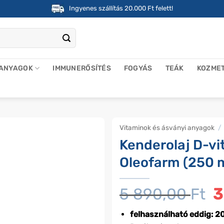
Ingyenes szállítás 20.000 Ft felett!
 ANYAGOK
IMMUNERŐSÍTÉS
FOGYÁS
TEÁK
KOZME
Vitaminok és ásványi anyagok
/
Kenderolaj D-vi
Oleofarm (250 
5 890,00
Ft
Or
3
p
w
felhasználható eddig: 20