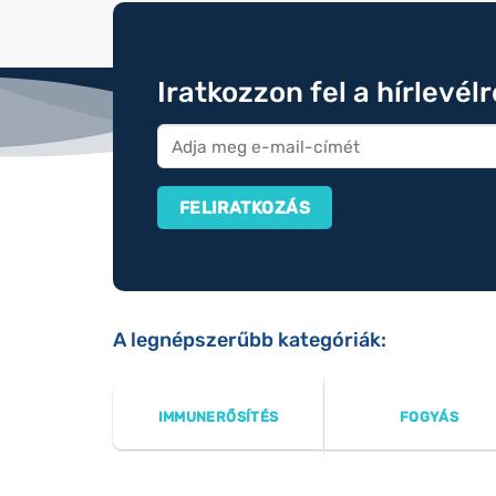
Iratkozzon fel a hírlevél
A legnépszerűbb kategóriák:
IMMUNERŐSÍTÉS
FOGYÁS