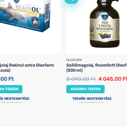
OLEOFARM
olaj Rekinol extra Oleofarm
Szőlőmagolaj, finomított Oleo
szula)
(500 ml)
Original
,00
Ft
8 090,00
Ft
4 045,00
F
price
was:
BA TESZEM
KOSÁRBA TESZEM
8
090,00 Ft.
ÉK MEGTEKINTÉSE
TERMÉK MEGTEKINTÉSE