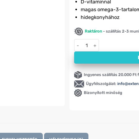
5
D-vitaminnal
8
magas omega-3-tartalo
hidegkonyhához
Raktáron
- szállítás 2-3 mu
Kenderolaj D-vitaminnal, hide
Ingyenes szállítás 20.000 Ft f
Ügyfélszolgálat:
info@exten
Bizonyított minőség