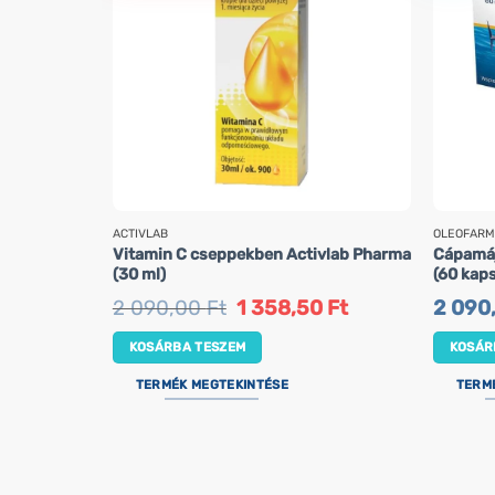
ACTIVLAB
OLEOFARM
Vitamin C cseppekben Activlab Pharma
Cápamáj
(30 ml)
(60 kap
Original
Current
2 090,00
Ft
1 358,50
Ft
2 090
price
price
was:
is:
KOSÁRBA TESZEM
KOSÁR
2
1
090,00 Ft.
358,50 Ft.
TERMÉK MEGTEKINTÉSE
TERM