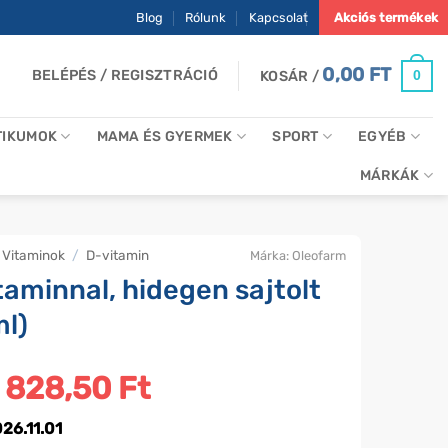
Blog
Rólunk
Kapcsolat
Akciós termékek
0,00
FT
BELÉPÉS / REGISZTRÁCIÓ
0
KOSÁR /
TIKUMOK
MAMA ÉS GYERMEK
SPORT
EGYÉB
MÁRKÁK
Vitaminok
/
D-vitamin
Márka:
Oleofarm
taminnal, hidegen sajtolt
ml)
iginal
 828,50
Ft
Current
rice
price
as:
is:
26.11.01