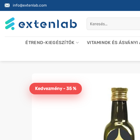
Skip
info@extenlab.com
to
content
Keresés
a
következőre:
ÉTREND-KIEGÉSZÍTŐK
VITAMINOK ÉS ÁSVÁNYI
Kedvezmény - 35 %