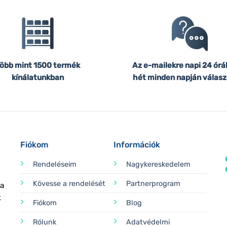
öbb mint 1500 termék
Az e-mailekre napi 24 órá
kínálatunkban
hét minden napján válasz
Fiókom
Információk
Rendeléseim
Nagykereskedelem
Kövesse a rendelését
Partnerprogram
 a
k
Fiókom
Blog
Rólunk
Adatvédelmi