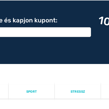
1
re és kapjon kupont:
SPORT
STRESSZ