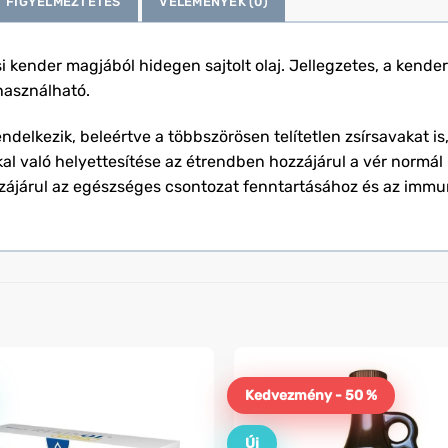
FIGYELMEZTETÉS
VÉLEMÉNYEK (0)
 kender magjából hidegen sajtolt olaj. Jellegzetes, a kenderol
 használható.
endelkezik, beleértve a többszörösen telítetlen zsírsavakat i
rokkal való helyettesítése az étrendben hozzájárul a vér normá
ozzájárul az egészséges csontozat fenntartásához és az im
Kedvezmény - 50 %
Új