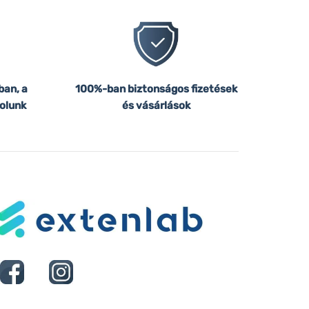
ban, a
100%-ban biztonságos fizetések
olunk
és vásárlások