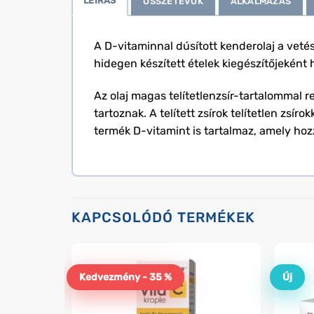
LEÍRÁS
ÖSSZETEVŐK
ALKALMAZÁS
A D-vitaminnal dúsított kenderolaj a vetési
hidegen készített ételek kiegészítőjeként
Az olaj magas telítetlenzsír-tartalommal r
tartoznak. A telített zsírok telítetlen zsí
termék D-vitamint is tartalmaz, amely h
KAPCSOLÓDÓ TERMÉKEK
Kedvezmény - 35 %
Új