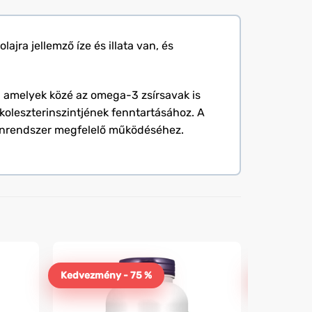
ajra jellemző íze és illata van, és
s, amelyek közé az omega-3 zsírsavak is
l koleszterinszintjének fenntartásához. A
munrendszer megfelelő működéséhez.
Kedvezmény - 75 %
Kedvezmén