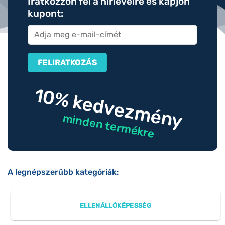
Iratkozzon fel a hírlevélre és kapjon
kupont:
10% kedvezmény
minden termékre
A legnépszerűbb kategóriák:
ELLENÁLLÓKÉPESSÉG