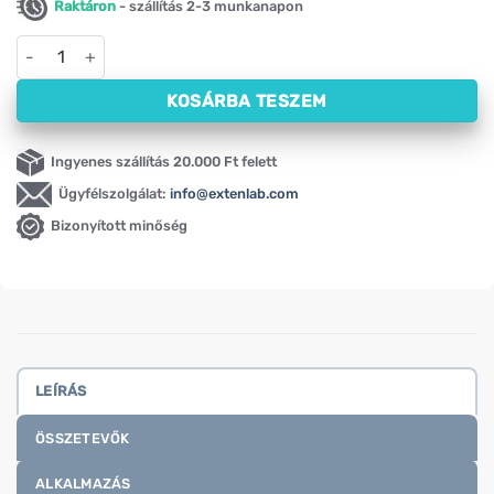
Raktáron
- szállítás 2-3 munkanapon
Bambusz kivonat Swanson, 300 mg (60 kapszula) mennyiség
KOSÁRBA TESZEM
Ingyenes szállítás 20.000 Ft felett
Ügyfélszolgálat:
info@extenlab.com
Bizonyított minőség
LEÍRÁS
ÖSSZETEVŐK
ALKALMAZÁS