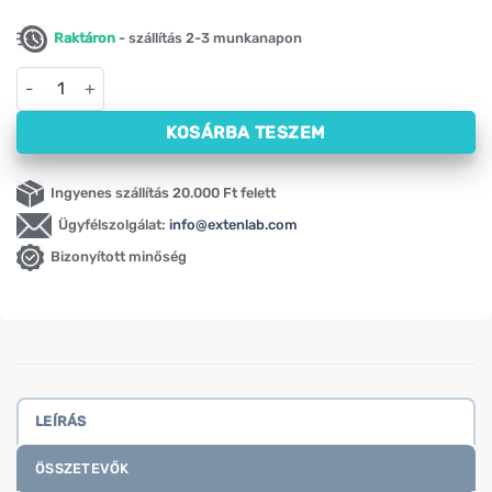
Raktáron
- szállítás 2-3 munkanapon
Elektrolitok probiotikumokkal, málna ízű Activlab Pharma (20
KOSÁRBA TESZEM
Ingyenes szállítás 20.000 Ft felett
Ügyfélszolgálat:
info@extenlab.com
Bizonyított minőség
LEÍRÁS
ÖSSZETEVŐK