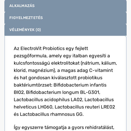
ALKALMAZÁS
FIGYELMEZTETÉS
VÉLEMÉNYEK (0)
Az ElectroVit Probiotics egy fejlett
pezsgőformula, amely egy italban egyesíti a
kulcsfontosságú elektrolitokat (nátrium, kálium,
klorid, magnézium), a magas adag C-vitamint
és hat gondosan kiválasztott probiotikus
baktériumtörzset: Bifidobacterium infantis
BI02, Bifidobacterium longum BL-G301,
Lactobacillus acidophilus LA02, Lactobacillus
helveticus LH060, Lactobacillus reuteri LRE02
és Lactobacillus rhamnosus GG.
Így egyszerre támogatja a gyors rehidratálást,