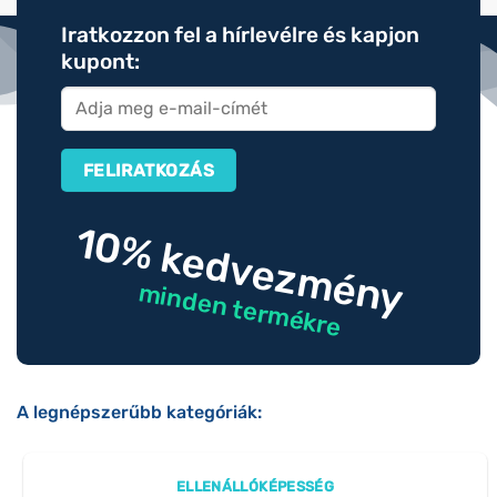
Iratkozzon fel a hírlevélre és kapjon
kupont:
10% kedvezmény
minden termékre
A legnépszerűbb kategóriák:
ELLENÁLLÓKÉPESSÉG