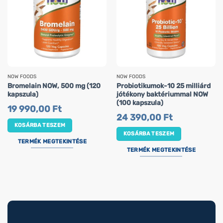
NOW FOODS
NOW FOODS
Bromelain NOW, 500 mg (120
Probiotikumok-10 25 milliárd
kapszula)
jótékony baktériummal NOW
(100 kapszula)
19 990,00
Ft
24 390,00
Ft
KOSÁRBA TESZEM
KOSÁRBA TESZEM
TERMÉK MEGTEKINTÉSE
TERMÉK MEGTEKINTÉSE