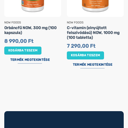
NOW FOODS
NOW FOODS
Orbáncfű NOW, 300 mg (100
C-vitamin (elnyújtott
kapszula)
felszívódású) NOW, 1000 mg
(100 tabletta)
8 990,00
Ft
7 290,00
Ft
KOSÁRBA TESZEM
KOSÁRBA TESZEM
TERMÉK MEGTEKINTÉSE
TERMÉK MEGTEKINTÉSE