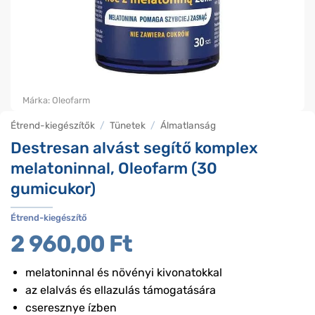
Márka:
Oleofarm
Étrend-kiegészítők
/
Tünetek
/
Álmatlanság
Destresan alvást segítő komplex
melatoninnal, Oleofarm (30
gumicukor)
Étrend-kiegészítő
2 960,00
Ft
melatoninnal és növényi kivonatokkal
az elalvás és ellazulás támogatására
cseresznye ízben