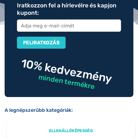
Iratkozzon fel a hírlevélre és kapjon
kupont:
10% kedvezmény
minden termékre
A legnépszerűbb kategóriák:
ELLENÁLLÓKÉPESSÉG