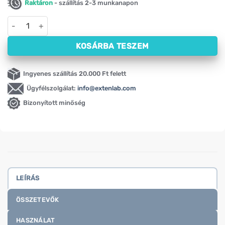
Raktáron
- szállítás 2-3 munkanapon
Növényi fehérjék – Vege Protein cookie ízben Activlab (500 g)
KOSÁRBA TESZEM
Ingyenes szállítás 20.000 Ft felett
Ügyfélszolgálat:
info@extenlab.com
Bizonyított minőség
LEÍRÁS
ÖSSZETEVŐK
HASZNÁLAT