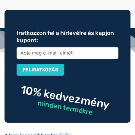
Iratkozzon fel a hírlevélre és kapjon
kupont:
10% kedvezmény
minden termékre