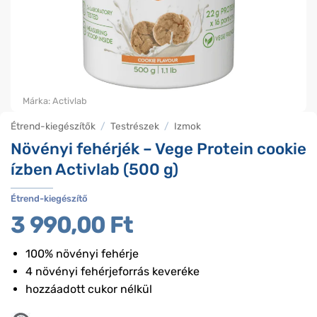
Márka:
Activlab
Étrend-kiegészítők
/
Testrészek
/
Izmok
Növényi fehérjék – Vege Protein cookie
ízben Activlab (500 g)
Étrend-kiegészítő
3 990,00
Ft
100% növényi fehérje
4 növényi fehérjeforrás keveréke
hozzáadott cukor nélkül