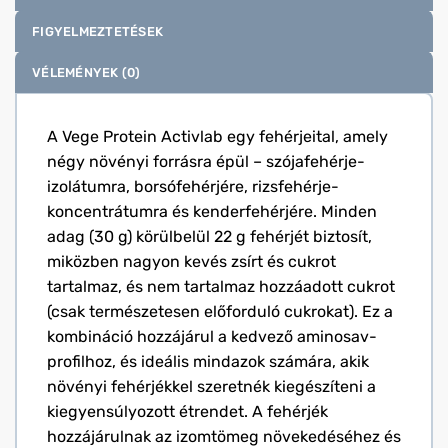
FIGYELMEZTETÉSEK
VÉLEMÉNYEK (0)
A Vege Protein Activlab egy fehérjeital, amely
négy növényi forrásra épül – szójafehérje-
izolátumra, borsófehérjére, rizsfehérje-
koncentrátumra és kenderfehérjére. Minden
adag (30 g) körülbelül 22 g fehérjét biztosít,
miközben nagyon kevés zsírt és cukrot
tartalmaz, és nem tartalmaz hozzáadott cukrot
(csak természetesen előforduló cukrokat). Ez a
kombináció hozzájárul a kedvező aminosav-
profilhoz, és ideális mindazok számára, akik
növényi fehérjékkel szeretnék kiegészíteni a
kiegyensúlyozott étrendet. A fehérjék
hozzájárulnak az izomtömeg növekedéséhez és