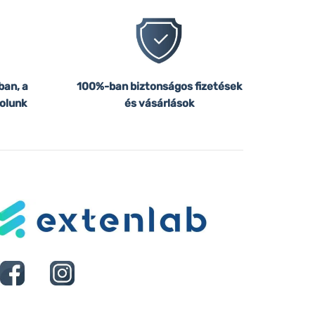
ban, a
100%-ban biztonságos fizetések
olunk
és vásárlások