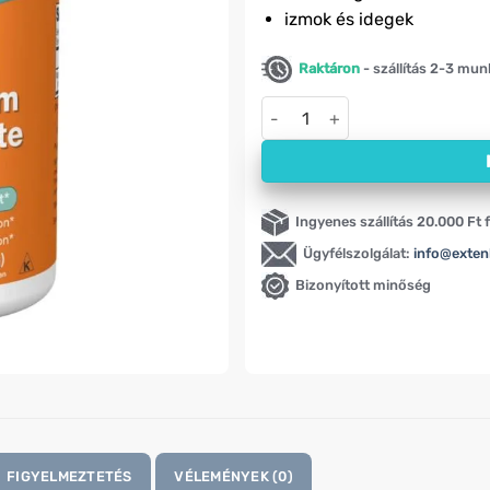
izmok és idegek
Raktáron
- szállítás 2-3 mu
Magnézium-biszglicinát por N
Ingyenes szállítás 20.000 Ft f
Ügyfélszolgálat:
info@exten
Bizonyított minőség
FIGYELMEZTETÉS
VÉLEMÉNYEK (0)