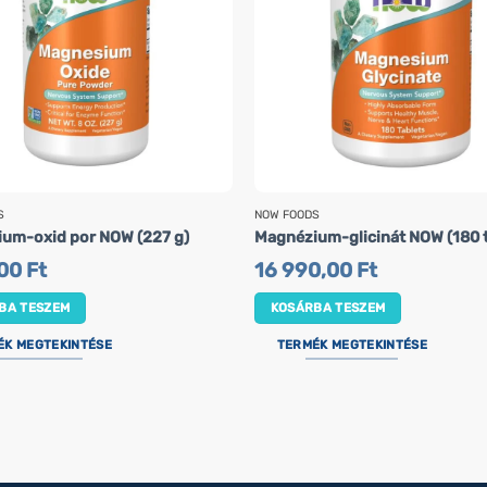
S
NOW FOODS
um-oxid por NOW (227 g)
Magnézium-glicinát NOW (180 t
,00
Ft
16 990,00
Ft
BA TESZEM
KOSÁRBA TESZEM
ÉK MEGTEKINTÉSE
TERMÉK MEGTEKINTÉSE