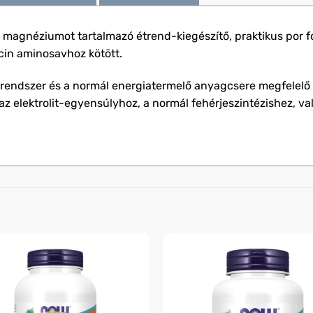
magnéziumot tartalmazó étrend-kiegészítő, praktikus por 
cin aminosavhoz kötött.
grendszer és a normál energiatermelő anyagcsere megfelel
az elektrolit-egyensúlyhoz, a normál fehérjeszintézishez, v