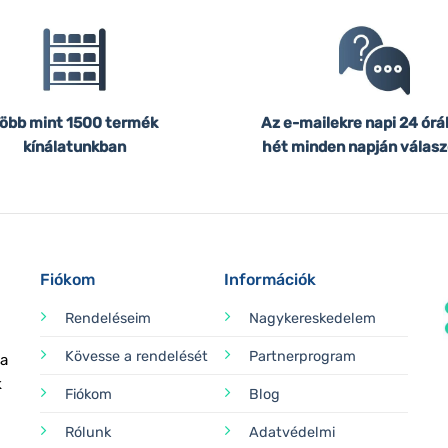
öbb mint 1500 termék
Az e-mailekre napi 24 órá
kínálatunkban
hét minden napján válasz
Fiókom
Információk
Rendeléseim
Nagykereskedelem
Kövesse a rendelését
Partnerprogram
 a
k
Fiókom
Blog
Rólunk
Adatvédelmi