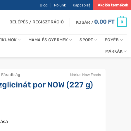
Blog
Rólunk
Kapcsolat
Akciós termékek
0,00
FT
BELÉPÉS / REGISZTRÁCIÓ
0
KOSÁR /
TIKUMOK
MAMA ÉS GYERMEK
SPORT
EGYÉB
MÁRKÁK
Fáradtság
Márka:
Now Foods
licinát por NOW (227 g)
tása