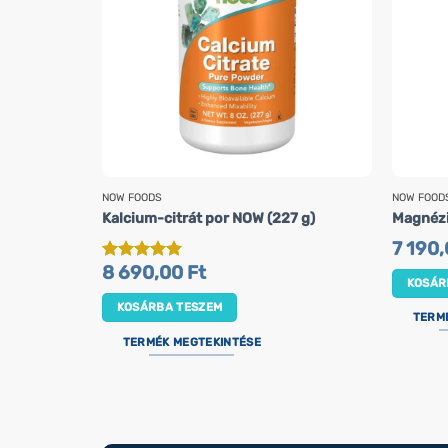
NOW FOODS
NOW FOOD
Kalcium-citrát por NOW (227 g)
Magnézi
7 190
8 690,00
Ft
Értékelés:
5
KOSÁR
/ 5
KOSÁRBA TESZEM
TERM
TERMÉK MEGTEKINTÉSE