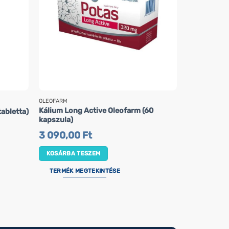
OLEOFARM
NOW FOODS
Kálium Long Active Oleofarm (60
abletta)
L-glutamin 
kapszula)
9 490,0
3 090,00
Ft
KOSÁRBA 
KOSÁRBA TESZEM
TERMÉK M
TERMÉK MEGTEKINTÉSE