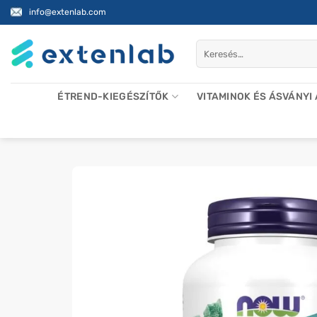
Skip
info@extenlab.com
to
content
Keresés
a
következőre:
ÉTREND-KIEGÉSZÍTŐK
VITAMINOK ÉS ÁSVÁNYI