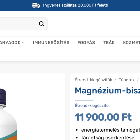
Ingyenes szállítás 20.000 Ft felett!
 ANYAGOK
IMMUNERŐSÍTÉS
FOGYÁS
TEÁK
KOZME
Étrend-kiegészítők
/
Tünetek
/
Magnézium-biszg
Étrend-kiegészítő
11 900,00
Ft
energiatermelés támoga
fáradtság csökkentése