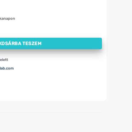
nkanapon
OW (227 g) mennyiség
KOSÁRBA TESZEM
elett
lab.com