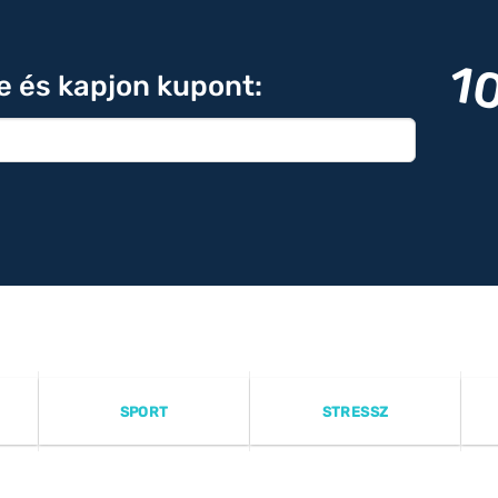
1
re és kapjon kupont:
SPORT
STRESSZ