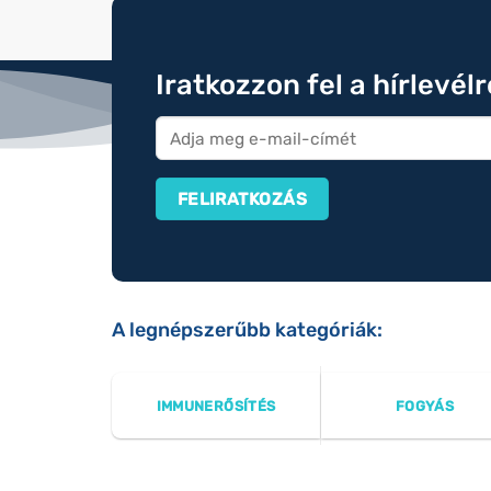
Iratkozzon fel a hírlevél
A legnépszerűbb kategóriák:
IMMUNERŐSÍTÉS
FOGYÁS