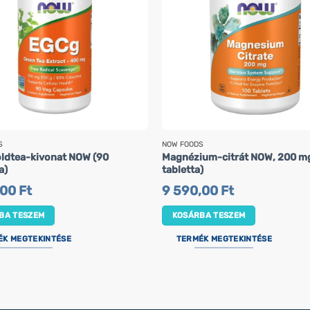
S
NOW FOODS
ldtea-kivonat NOW (90
Magnézium-citrát NOW, 200 mg
a)
tabletta)
,00
Ft
9 590,00
Ft
BA TESZEM
KOSÁRBA TESZEM
ÉK MEGTEKINTÉSE
TERMÉK MEGTEKINTÉSE