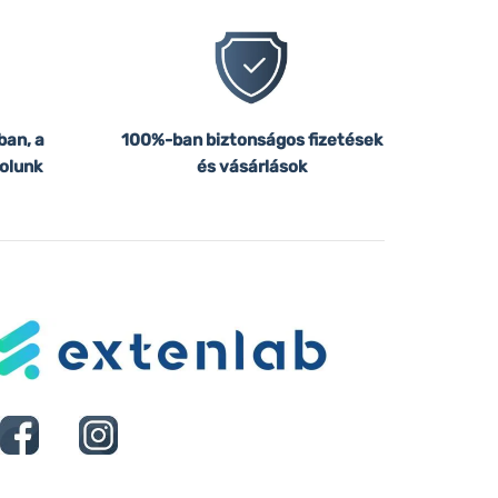
ban, a
100%-ban biztonságos fizetések
olunk
és vásárlások