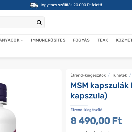
Ingyenes szállítás 20.000 Ft felett!
 ANYAGOK
IMMUNERŐSÍTÉS
FOGYÁS
TEÁK
KOZME
Étrend-kiegészítők
/
Tünetek
/
MSM kapszulák 
kapszula)
Étrend-kiegészítő
8 490,00
Ft