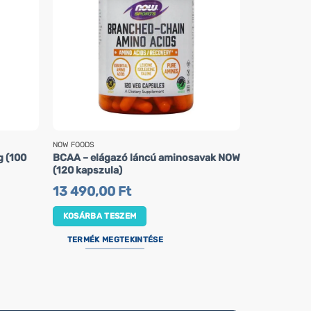
NOW FOODS
ACTIVLAB
 (100
BCAA – elágazó láncú aminosavak NOW
Kollagén Be
(120 kapszula)
kapszula)
13 490,00
Ft
7 690,0
KOSÁRBA TESZEM
KOSÁRBA 
TERMÉK MEGTEKINTÉSE
TERMÉK M