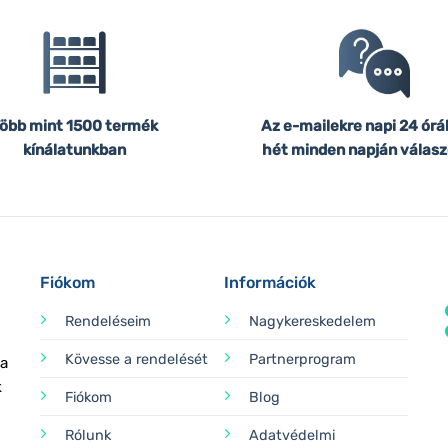
öbb mint 1500 termék
Az e-mailekre napi 24 órá
kínálatunkban
hét minden napján válasz
Fiókom
Információk
Rendeléseim
Nagykereskedelem
Kövesse a rendelését
Partnerprogram
 a
k
Fiókom
Blog
Rólunk
Adatvédelmi