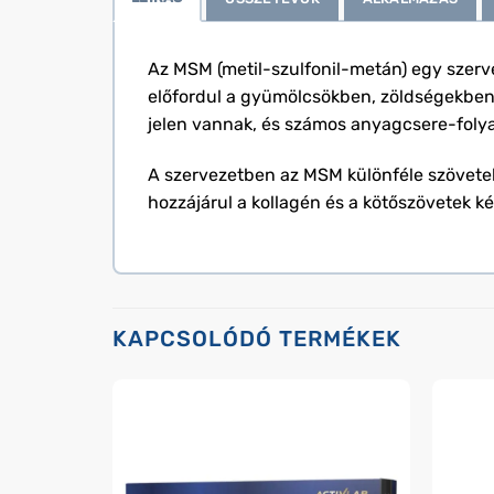
Az MSM (metil-szulfonil-metán) egy szer
előfordul a gyümölcsökben, zöldségekben
jelen vannak, és számos anyagcsere-foly
A szervezetben az MSM különféle szövetek
hozzájárul a kollagén és a kötőszövetek k
KAPCSOLÓDÓ TERMÉKEK