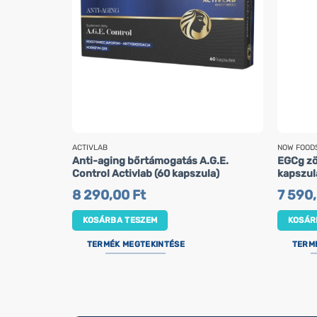
ACTIVLAB
NOW FOOD
Anti-aging bőrtámogatás A.G.E.
EGCg zö
Control Activlab (60 kapszula)
kapszul
8 290,00
Ft
7 590
KOSÁRBA TESZEM
KOSÁR
TERMÉK MEGTEKINTÉSE
TERM