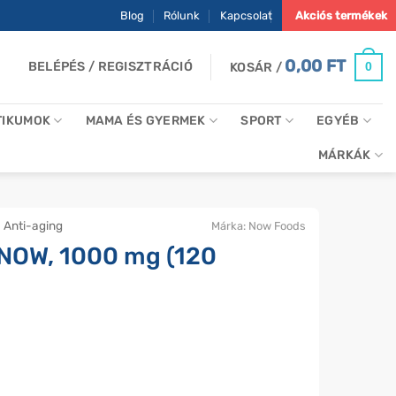
Blog
Rólunk
Kapcsolat
Akciós termékek
0,00
FT
BELÉPÉS / REGISZTRÁCIÓ
0
KOSÁR /
TIKUMOK
MAMA ÉS GYERMEK
SPORT
EGYÉB
MÁRKÁK
Anti-aging
Márka:
Now Foods
NOW, 1000 mg (120