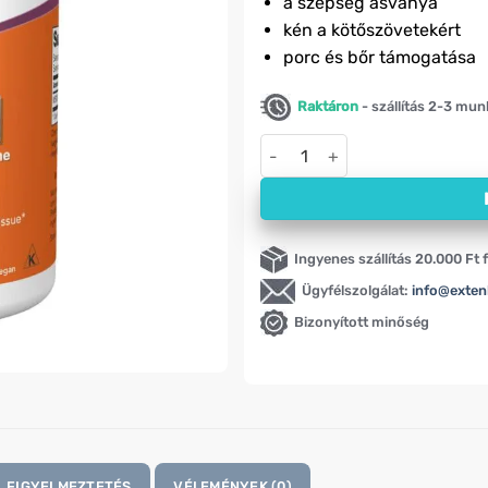
a szépség ásványa
kén a kötőszövetekért
porc és bőr támogatása
Raktáron
- szállítás 2-3 mu
MSM kapszulák NOW, 1000 mg 
Ingyenes szállítás 20.000 Ft f
Ügyfélszolgálat:
info@exten
Bizonyított minőség
FIGYELMEZTETÉS
VÉLEMÉNYEK (0)