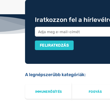
Iratkozzon fel a hírlevél
A legnépszerűbb kategóriák:
IMMUNERŐSÍTÉS
FOGYÁS