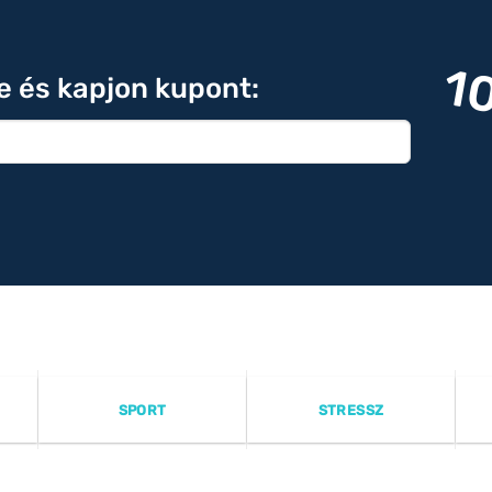
1
re és kapjon kupont:
SPORT
STRESSZ