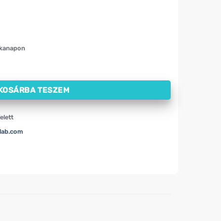
nkanapon
(120 kapszula) mennyiség
KOSÁRBA TESZEM
elett
lab.com