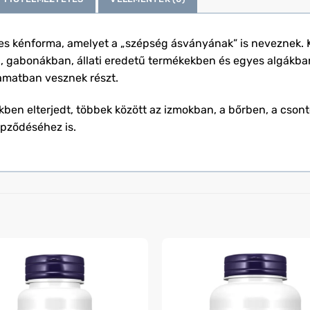
ves kénforma, amelyet a „szépség ásványának” is neveznek
, gabonákban, állati eredetű termékekben és egyes algákban
amatban vesznek részt.
ben elterjedt, többek között az izmokban, a bőrben, a cson
épződéséhez is.