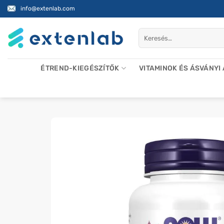
Skip
info@extenlab.com
to
content
Keresés
a
következőre:
ÉTREND-KIEGÉSZÍTŐK
VITAMINOK ÉS ÁSVÁNYI