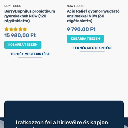
NOW FOODS
NOW FOODS
BerryDophilus probiotikum
Acid Relief gyomornyugtató
gyerekeknek NOW (120
enzimekkel NOW (60
rágótabletta)
rágótabletta)
9 790,00
Ft
15 980,00
Ft
Értékelés:
5
KOSÁRBA TESZEM
/ 5
KOSÁRBA TESZEM
TERMÉK MEGTEKINTÉSE
TERMÉK MEGTEKINTÉSE
Iratkozzon fel a hírlevélre és kapjon