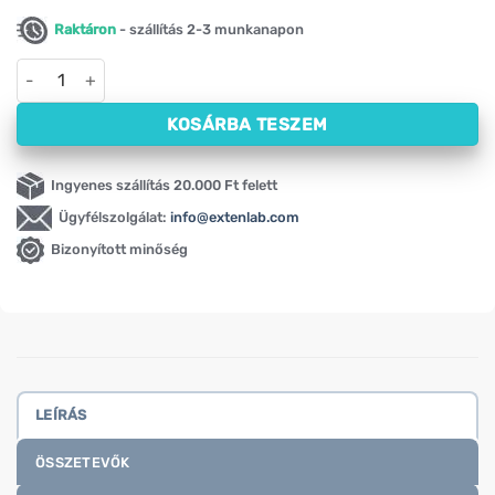
Raktáron
- szállítás 2-3 munkanapon
Macskagyökér NOW, 500 mg (100 kapszula) mennyiség
KOSÁRBA TESZEM
Ingyenes szállítás 20.000 Ft felett
Ügyfélszolgálat:
info@extenlab.com
Bizonyított minőség
LEÍRÁS
ÖSSZETEVŐK