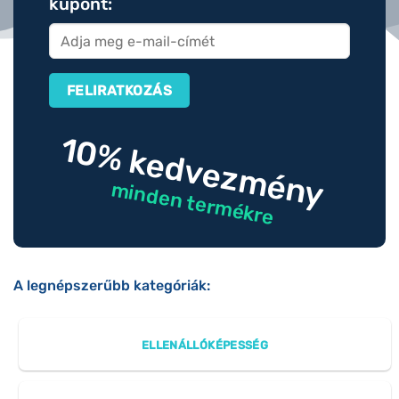
kupont:
10% kedvezmény
minden termékre
A legnépszerűbb kategóriák:
ELLENÁLLÓKÉPESSÉG