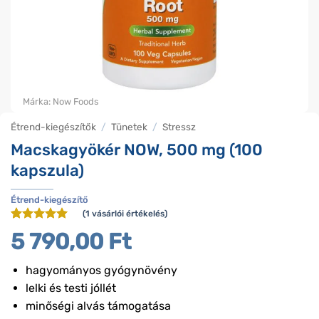
Márka:
Now Foods
Étrend-kiegészítők
/
Tünetek
/
Stressz
Macskagyökér NOW, 500 mg (100
kapszula)
Étrend-kiegészítő
(
1
vásárlói értékelés)
Értékelés
1
5
5 790,00
Ft
az 5-ből,
értékelés
alapján
hagyományos gyógynövény
lelki és testi jóllét
minőségi alvás támogatása