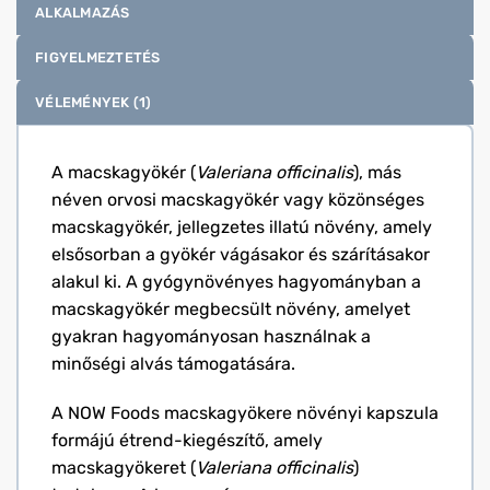
ALKALMAZÁS
FIGYELMEZTETÉS
VÉLEMÉNYEK (1)
A macskagyökér (
Valeriana officinalis
), más
néven orvosi macskagyökér vagy közönséges
macskagyökér, jellegzetes illatú növény, amely
elsősorban a gyökér vágásakor és szárításakor
alakul ki. A gyógynövényes hagyományban a
macskagyökér megbecsült növény, amelyet
gyakran hagyományosan használnak a
minőségi alvás támogatására.
A NOW Foods macskagyökere növényi kapszula
formájú étrend-kiegészítő, amely
macskagyökeret (
Valeriana officinalis
)