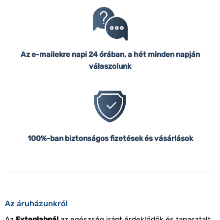
Az e-mailekre napi 24 órában, a hét minden napján
válaszolunk
100%-ban biztonságos fizetések és vásárlások
Az áruházunkról
Az
Extenlabnál
az egészség iránt érdeklődők és tapasztalt