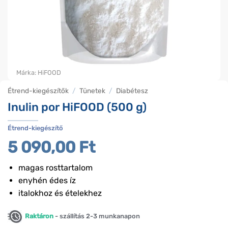
Márka:
HiFOOD
Étrend-kiegészítők
/
Tünetek
/
Diabétesz
Inulin por HiFOOD (500 g)
Étrend-kiegészítő
5 090,00
Ft
magas rosttartalom
enyhén édes íz
italokhoz és ételekhez
Raktáron
- szállítás 2-3 munkanapon