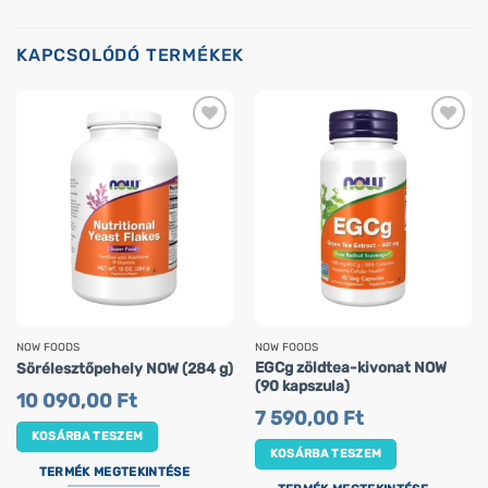
KAPCSOLÓDÓ TERMÉKEK
NOW FOODS
NOW FOODS
EGCg zöldtea-kivonat NOW
Sörélesztőpehely NOW (284 g)
(90 kapszula)
10 090,00
Ft
7 590,00
Ft
KOSÁRBA TESZEM
KOSÁRBA TESZEM
TERMÉK MEGTEKINTÉSE