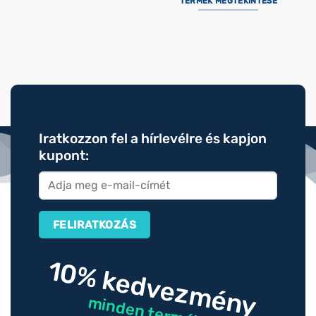
TERMÉK MEGTEKINTÉSE
Iratkozzon fel a hírlevélre és kapjon
kupont:
10% kedvezmény
minden termékre