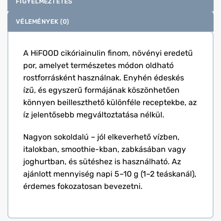
FIGYELMEZTETÉS
VÉLEMÉNYEK (0)
A HiFOOD cikóriainulin finom, növényi eredetű
por, amelyet természetes módon oldható
rostforrásként használnak. Enyhén édeskés
ízű, és egyszerű formájának köszönhetően
könnyen beilleszthető különféle receptekbe, az
íz jelentősebb megváltoztatása nélkül.
Nagyon sokoldalú – jól elkeverhető vízben,
italokban, smoothie-kban, zabkásában vagy
joghurtban, és sütéshez is használható. Az
ajánlott mennyiség napi 5–10 g (1–2 teáskanál),
érdemes fokozatosan bevezetni.