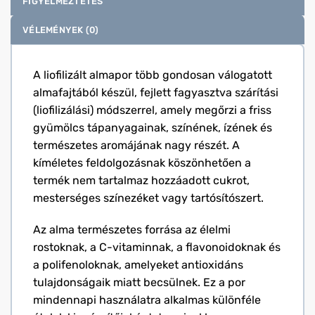
FIGYELMEZTETÉS
VÉLEMÉNYEK (0)
A liofilizált almapor több gondosan válogatott
almafajtából készül, fejlett fagyasztva szárítási
(liofilizálási) módszerrel, amely megőrzi a friss
gyümölcs tápanyagainak, színének, ízének és
természetes aromájának nagy részét. A
kíméletes feldolgozásnak köszönhetően a
termék nem tartalmaz hozzáadott cukrot,
mesterséges színezéket vagy tartósítószert.
Az alma természetes forrása az élelmi
rostoknak, a C-vitaminnak, a flavonoidoknak és
a polifenoloknak, amelyeket antioxidáns
tulajdonságaik miatt becsülnek. Ez a por
mindennapi használatra alkalmas különféle