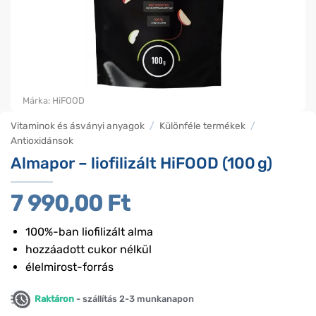
Márka:
HiFOOD
Vitaminok és ásványi anyagok
/
Különféle termékek
/
Antioxidánsok
Almapor – liofilizált HiFOOD (100 g)
7 990,00
Ft
100%-ban liofilizált alma
hozzáadott cukor nélkül
élelmirost-forrás
Raktáron
- szállítás 2-3 munkanapon