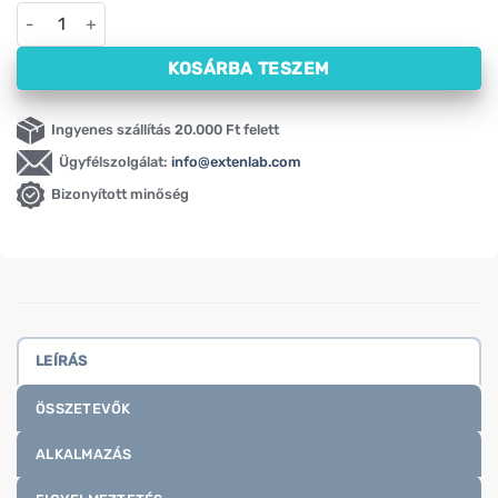
Almapor – liofilizált HiFOOD (100 g) mennyiség
KOSÁRBA TESZEM
Ingyenes szállítás 20.000 Ft felett
Ügyfélszolgálat:
info@extenlab.com
Bizonyított minőség
LEÍRÁS
ÖSSZETEVŐK
ALKALMAZÁS