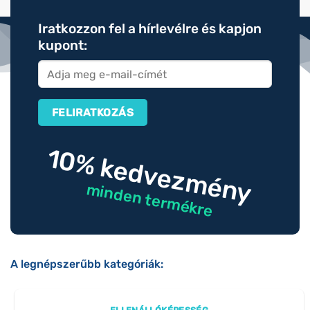
Iratkozzon fel a hírlevélre és kapjon
kupont:
10% kedvezmény
minden termékre
A legnépszerűbb kategóriák: