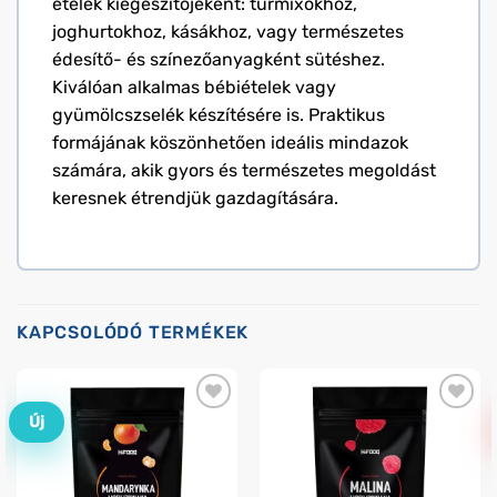
ételek kiegészítőjeként: turmixokhoz,
joghurtokhoz, kásákhoz, vagy természetes
édesítő- és színezőanyagként sütéshez.
Kiválóan alkalmas bébiételek vagy
gyümölcszselék készítésére is. Praktikus
formájának köszönhetően ideális mindazok
számára, akik gyors és természetes megoldást
keresnek étrendjük gazdagítására.
KAPCSOLÓDÓ TERMÉKEK
Új