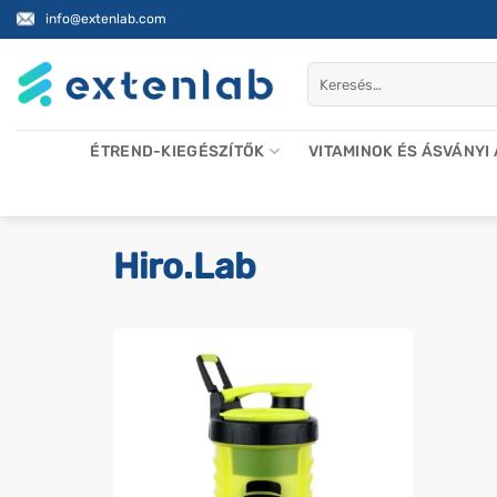
Skip
info@extenlab.com
to
content
Keresés
a
következőre:
ÉTREND-KIEGÉSZÍTŐK
VITAMINOK ÉS ÁSVÁNYI
Hiro.Lab