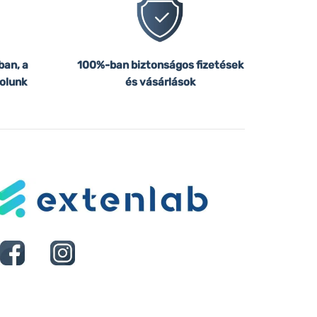
ban, a
100%-ban biztonságos fizetések
olunk
és vásárlások