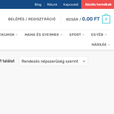
Blog
Rólunk
Kapcsolat
Akciós termékek
0,00
FT
BELÉPÉS / REGISZTRÁCIÓ
0
KOSÁR /
TIKUMOK
MAMA ÉS GYERMEK
SPORT
EGYÉB
MÁRKÁK
 találat