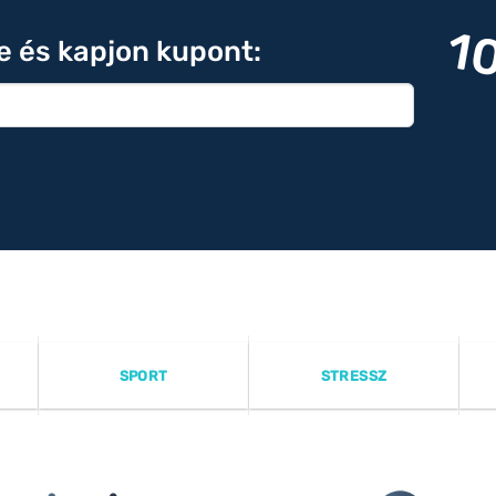
1
re és kapjon kupont:
SPORT
STRESSZ