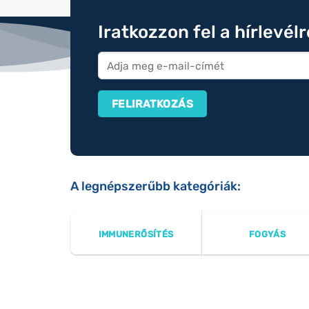
Iratkozzon fel a hírlevél
A legnépszerűbb kategóriák:
IMMUNERŐSÍTÉS
FOGYÁS