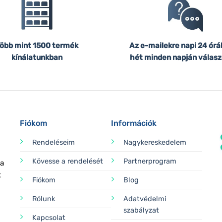
öbb mint 1500 termék
Az e-mailekre napi 24 órá
kínálatunkban
hét minden napján válasz
Fiókom
Információk
Rendeléseim
Nagykereskedelem
Kövesse a rendelését
Partnerprogram
 a
k
Fiókom
Blog
Rólunk
Adatvédelmi
szabályzat
Kapcsolat