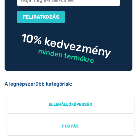
10% kedvezmény
minden termékre
A legnépszerűbb kategóriák:
ELLENÁLLÓKÉPESSÉG
FOGYÁS