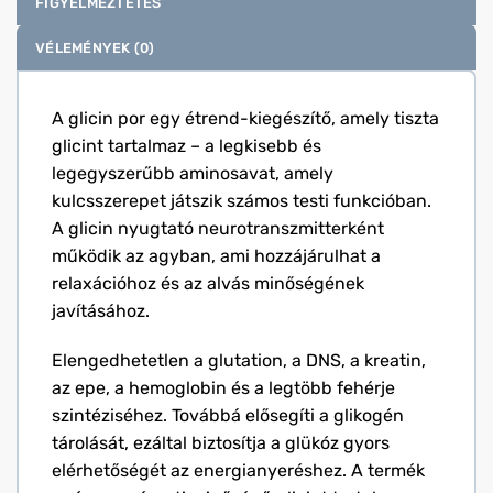
FIGYELMEZTETÉS
VÉLEMÉNYEK (0)
A glicin por egy étrend-kiegészítő, amely tiszta
glicint tartalmaz – a legkisebb és
legegyszerűbb aminosavat, amely
kulcsszerepet játszik számos testi funkcióban.
A glicin nyugtató neurotranszmitterként
működik az agyban, ami hozzájárulhat a
relaxációhoz és az alvás minőségének
javításához.
Elengedhetetlen a glutation, a DNS, a kreatin,
az epe, a hemoglobin és a legtöbb fehérje
szintéziséhez. Továbbá elősegíti a glikogén
tárolását, ezáltal biztosítja a glükóz gyors
elérhetőségét az energianyeréshez. A termék