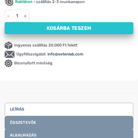
Raktáron
- szállítás 2-3 munkanapon
Feketekömény Swanson, 400 mg (60 kapszula) mennyiség
KOSÁRBA TESZEM
Ingyenes szállítás 20.000 Ft felett
Ügyfélszolgálat:
info@extenlab.com
Bizonyított minőség
LEÍRÁS
ÖSSZETEVŐK
ALKALMAZÁS