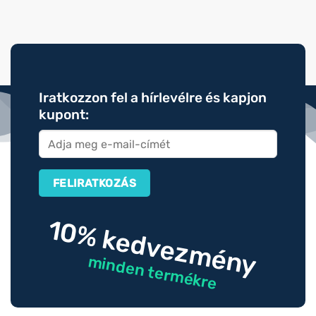
Iratkozzon fel a hírlevélre és kapjon
kupont:
10% kedvezmény
minden termékre