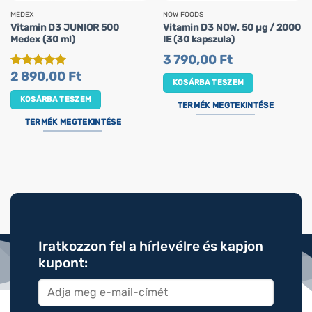
MEDEX
NOW FOODS
Vitamin D3 JUNIOR 500
Vitamin D3 NOW, 50 µg / 2000
Medex (30 ml)
IE (30 kapszula)
3 790,00
Ft
2 890,00
Ft
Értékelés:
5
KOSÁRBA TESZEM
/ 5
KOSÁRBA TESZEM
TERMÉK MEGTEKINTÉSE
TERMÉK MEGTEKINTÉSE
Iratkozzon fel a hírlevélre és kapjon
kupont: