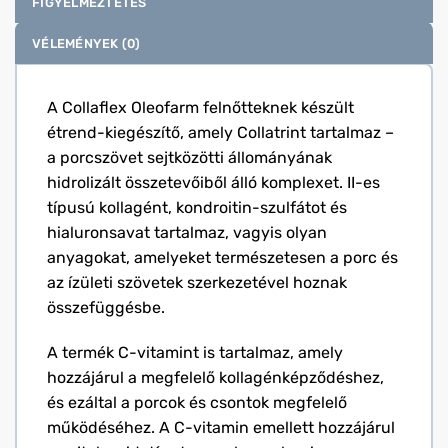
FIGYELMEZTETÉS
VÉLEMÉNYEK (0)
A Collaflex Oleofarm felnőtteknek készült
étrend-kiegészítő, amely Collatrint tartalmaz –
a porcszövet sejtközötti állományának
hidrolizált összetevőiből álló komplexet. II-es
típusú kollagént, kondroitin-szulfátot és
hialuronsavat tartalmaz, vagyis olyan
anyagokat, amelyeket természetesen a porc és
az ízületi szövetek szerkezetével hoznak
összefüggésbe.
A termék C-vitamint is tartalmaz, amely
hozzájárul a megfelelő kollagénképződéshez,
és ezáltal a porcok és csontok megfelelő
működéséhez. A C-vitamin emellett hozzájárul