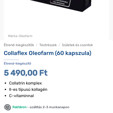
Márka:
Oleofarm
Étrend-kiegészítők
/
Testrészek
/
Ízületek és csontok
Collaflex Oleofarm (60 kapszula)
Étrend-kiegészítő
5 490,00
Ft
Collatrin komplex
II-es típusú kollagén
C-vitaminnal
Raktáron
- szállítás 2-3 munkanapon