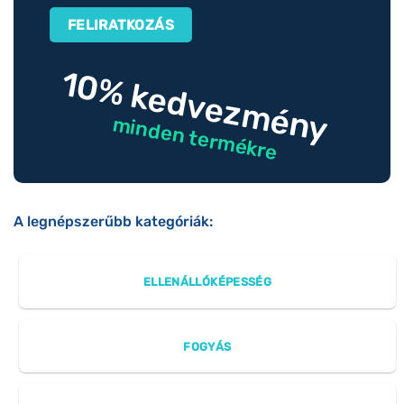
10% kedvezmény
minden termékre
A legnépszerűbb kategóriák:
ELLENÁLLÓKÉPESSÉG
FOGYÁS