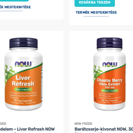
KOSÁRBA TESZEM
ÉK MEGTEKINTÉSE
TERMÉK MEGTEKINTÉSE
OODS
NOW FOODS
delem – Liver Refresh NOW
Barátcserje-kivonat NOW, 3