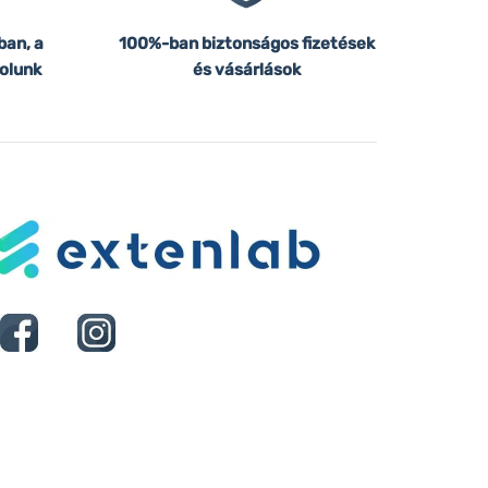
ban, a
100%-ban biztonságos fizetések
olunk
és vásárlások