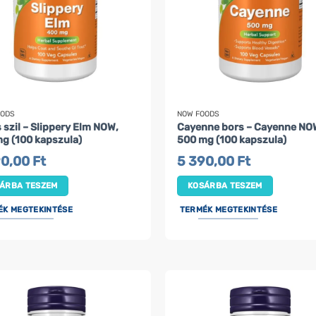
OODS
NOW FOODS
 szil – Slippery Elm NOW,
Cayenne bors – Cayenne NO
g (100 kapszula)
500 mg (100 kapszula)
90,00
Ft
5 390,00
Ft
ÁRBA TESZEM
KOSÁRBA TESZEM
ÉK MEGTEKINTÉSE
TERMÉK MEGTEKINTÉSE