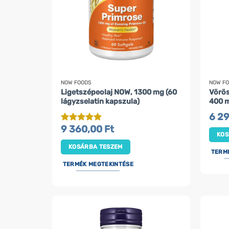
NOW FOODS
NOW F
Ligetszépeolaj NOW, 1300 mg (60
Vörös
lágyzselatin kapszula)
400 m
6 2
9 360,00
Ft
Értékelés:
5
KOS
/ 5
KOSÁRBA TESZEM
TERM
TERMÉK MEGTEKINTÉSE