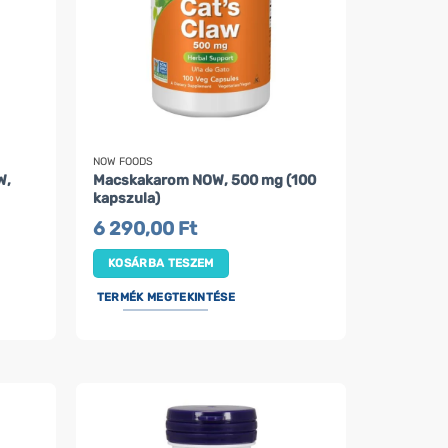
NOW FOODS
W,
Macskakarom NOW, 500 mg (100
kapszula)
6 290,00
Ft
KOSÁRBA TESZEM
TERMÉK MEGTEKINTÉSE