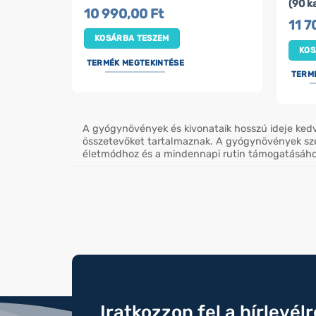
(90 k
10 990,00
Ft
11 
KOSÁRBA TESZEM
KOS
TERMÉK MEGTEKINTÉSE
TERM
A gyógynövények és kivonataik hosszú ideje ked
összetevőket tartalmaznak. A gyógynövények szél
életmódhoz és a mindennapi rutin támogatásáho
Iratkozzon fel a hírlevél