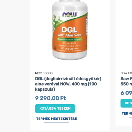
NOW FOODS
NOW F
DGL (deglicirrizinált édesgyökér)
Saw P
aloe verával NOW, 400 mg (100
550 m
kapszula)
6 0
9 290,00
Ft
KOS
KOSÁRBA TESZEM
TERM
TERMÉK MEGTEKINTÉSE