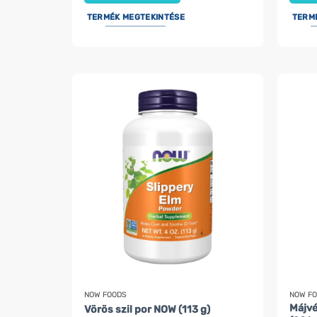
TERMÉK MEGTEKINTÉSE
TERM
NOW FOODS
NOW F
Májvé
Vörös szil por NOW (113 g)