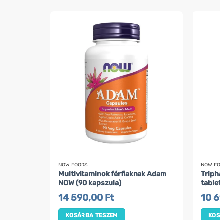
NOW FOODS
NOW F
Multivitaminok férfiaknak Adam
Triph
NOW (90 kapszula)
table
14 590,00
Ft
10 
KOSÁRBA TESZEM
KOS