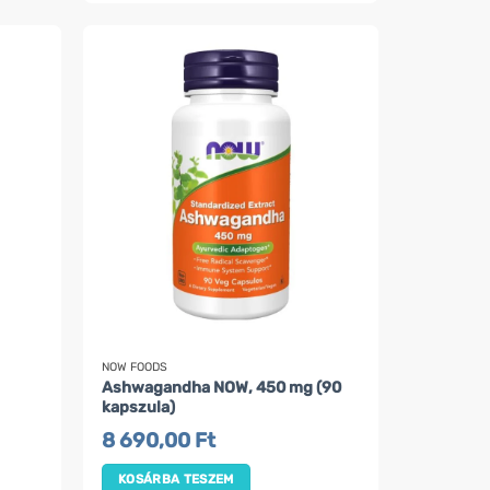
NOW FOODS
Ashwagandha NOW, 450 mg (90
kapszula)
8 690,00
Ft
KOSÁRBA TESZEM