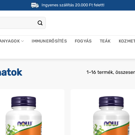
Ingyenes szállítás 20.000 Ft felett!
 ANYAGOK
IMMUNERŐSÍTÉS
FOGYÁS
TEÁK
KOZME
natok
1–16 termék, összese