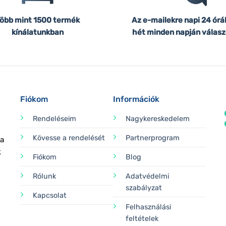
öbb mint 1500 termék
Az e-mailekre napi 24 órá
kínálatunkban
hét minden napján válasz
Fiókom
Információk
Rendeléseim
Nagykereskedelem
Kövesse a rendelését
Partnerprogram
 a
k
Fiókom
Blog
Rólunk
Adatvédelmi
szabályzat
Kapcsolat
Felhasználási
feltételek