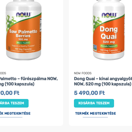
OODS
NOW FOODS
almetto – fűrészpálma NOW,
Dong Quai – kínai angyalgyö
g (100 kapszula)
NOW, 520 mg (100 kapszula)
90,00
Ft
5 490,00
Ft
ÁRBA TESZEM
KOSÁRBA TESZEM
ÉK MEGTEKINTÉSE
TERMÉK MEGTEKINTÉSE