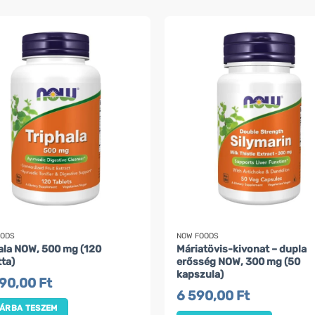
OODS
NOW FOODS
ala NOW, 500 mg (120
Máriatövis-kivonat – dupla
tta)
erősség NOW, 300 mg (50
kapszula)
690,00
Ft
6 590,00
Ft
ÁRBA TESZEM