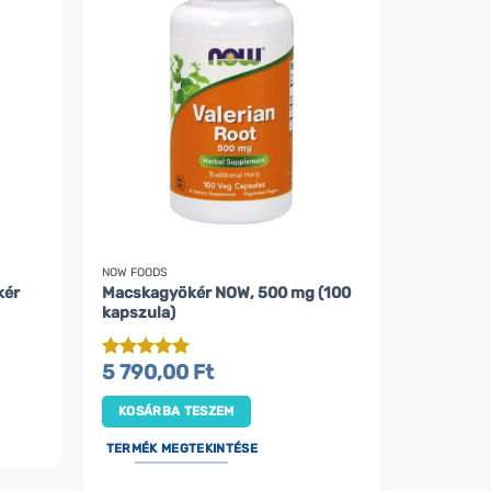
NOW FOODS
kér
Macskagyökér NOW, 500 mg (100
kapszula)
5 790,00
Ft
Értékelés:
5
/ 5
KOSÁRBA TESZEM
TERMÉK MEGTEKINTÉSE