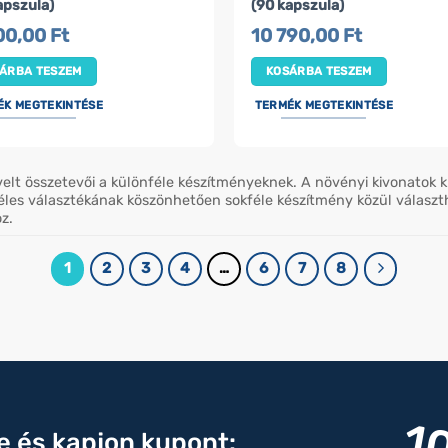
apszula)
(90 kapszula)
700,00
Ft
10 790,00
Ft
ÁRBA TESZEM
KOSÁRBA TESZEM
ÉK MEGTEKINTÉSE
TERMÉK MEGTEKINTÉSE
velt összetevői a különféle készítményeknek. A növényi kivonatok
es választékának köszönhetően sokféle készítmény közül választha
z.
1
2
3
4
…
6
7
8
re és kapjon kupont: