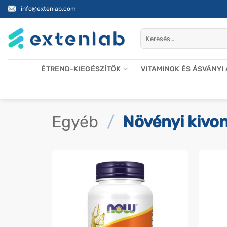
Skip
info@extenlab.com
to
content
Keresés
a
következőre:
ÉTREND-KIEGÉSZÍTŐK
VITAMINOK ÉS ÁSVÁNYI
Egyéb
/
Növényi kivo