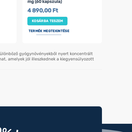
mg (60 kapszula)
4 890,00
Ft
KOSÁRBA TESZEM
TERMÉK MEGTEKINTÉSE
 különböző gyógynövényekből nyert koncentrált
t, amelyek jól illeszkednek a kiegyensúlyozott