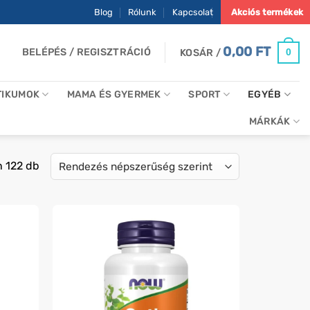
Blog
Rólunk
Kapcsolat
Akciós termékek
0,00
FT
BELÉPÉS / REGISZTRÁCIÓ
0
KOSÁR /
TIKUMOK
MAMA ÉS GYERMEK
SPORT
EGYÉB
MÁRKÁK
Sorted
n 122 db
by
popularity