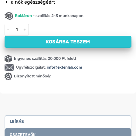
a nők egészségéért
Raktáron
- szállítás 2-3 munkanapon
Ligetszépeolaj NOW, 1300 mg (60 lágyzselatin kapszula) menn
KOSÁRBA TESZEM
Ingyenes szállítás 20.000 Ft felett
Ügyfélszolgálat:
info@extenlab.com
Bizonyított minőség
LEÍRÁS
ÖSSZETEVŐK