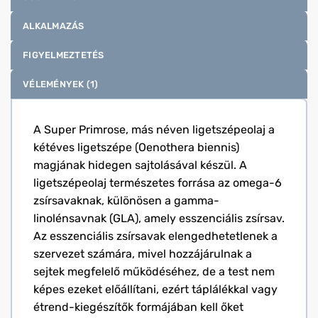
ALKALMAZÁS
FIGYELMEZTETÉS
VÉLEMÉNYEK (1)
A Super Primrose, más néven ligetszépeolaj a
kétéves ligetszépe (Oenothera biennis)
magjának hidegen sajtolásával készül. A
ligetszépeolaj természetes forrása az omega-6
zsírsavaknak, különösen a gamma-
linolénsavnak (GLA), amely esszenciális zsírsav.
Az esszenciális zsírsavak elengedhetetlenek a
szervezet számára, mivel hozzájárulnak a
sejtek megfelelő működéséhez, de a test nem
képes ezeket előállítani, ezért táplálékkal vagy
étrend-kiegészítők formájában kell őket