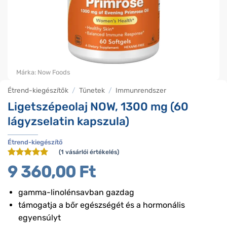
Márka:
Now Foods
Étrend-kiegészítők
/
Tünetek
/
Immunrendszer
Ligetszépeolaj NOW, 1300 mg (60
lágyzselatin kapszula)
Étrend-kiegészítő
(
1
vásárlói értékelés)
Értékelés
1
5
9 360,00
Ft
az 5-ből,
értékelés
alapján
gamma-linolénsavban gazdag
támogatja a bőr egészségét és a hormonális
egyensúlyt