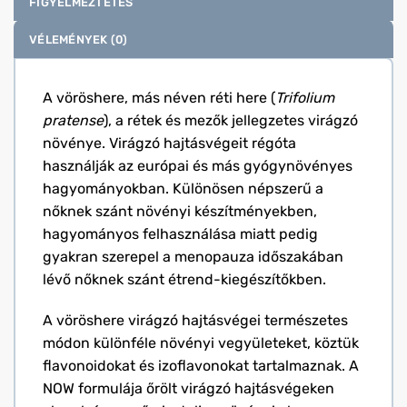
FIGYELMEZTETÉS
VÉLEMÉNYEK (0)
A vöröshere, más néven réti here (
Trifolium
pratense
), a rétek és mezők jellegzetes virágzó
növénye. Virágzó hajtásvégeit régóta
használják az európai és más gyógynövényes
hagyományokban. Különösen népszerű a
nőknek szánt növényi készítményekben,
hagyományos felhasználása miatt pedig
gyakran szerepel a menopauza időszakában
lévő nőknek szánt étrend-kiegészítőkben.
A vöröshere virágzó hajtásvégei természetes
módon különféle növényi vegyületeket, köztük
flavonoidokat és izoflavonokat tartalmaznak. A
NOW formulája őrölt virágzó hajtásvégeken