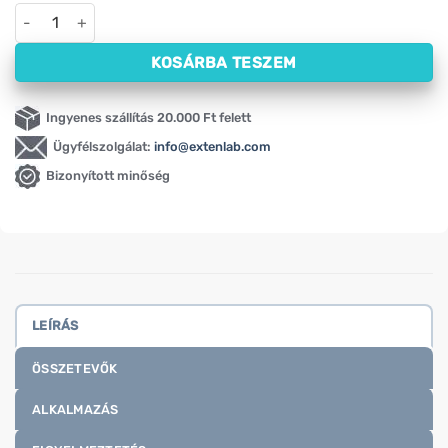
Vöröshere NOW, 375 mg (100 kapszula) mennyiség
KOSÁRBA TESZEM
Ingyenes szállítás 20.000 Ft felett
Ügyfélszolgálat:
info@extenlab.com
Bizonyított minőség
LEÍRÁS
ÖSSZETEVŐK
ALKALMAZÁS