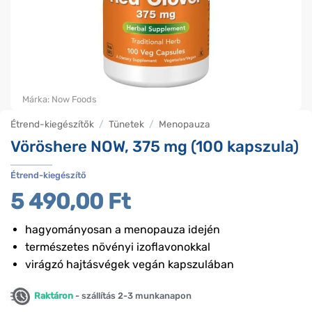
Márka:
Now Foods
Étrend-kiegészítők
/
Tünetek
/
Menopauza
Vöröshere NOW, 375 mg (100 kapszula)
Étrend-kiegészítő
5 490,00
Ft
hagyományosan a menopauza idején
természetes növényi izoflavonokkal
virágzó hajtásvégek vegán kapszulában
Raktáron
- szállítás 2-3 munkanapon