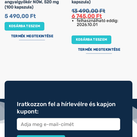
angyalgyökér NOW, 520 mg
kapszula)
(100 kapszula)
13 490,00
Ft
Original
Current
5 490,00
Ft
6 745,00
Ft
price
price
felhasználható eddig:
was:
is:
2026.10.01
KOSÁRBA TESZEM
13
6
490,00 Ft.
745,00 Ft.
TERMÉK MEGTEKINTÉSE
KOSÁRBA TESZEM
TERMÉK MEGTEKINTÉSE
Iratkozzon fel a hírlevélre és kapjon
kupont: