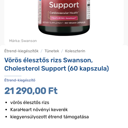
Márka:
Swanson
Étrend-kiegészítők
/
Tünetek
/
Koleszterin
Vörös élesztős rizs Swanson,
Cholesterol Support (60 kapszula)
Étrend-kiegészítő
21 290,00
Ft
vörös élesztős rizs
KaraHeart növényi keverék
kiegyensúlyozott étrend támogatása