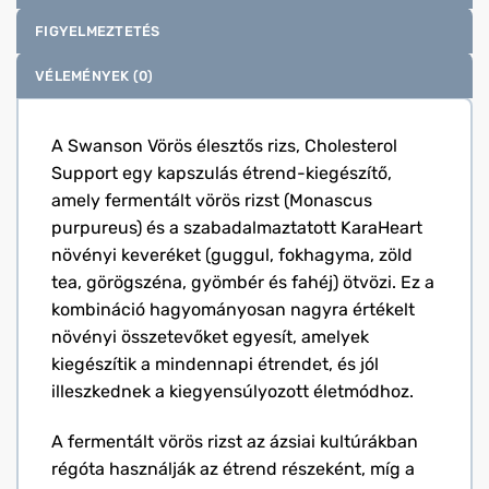
FIGYELMEZTETÉS
VÉLEMÉNYEK (0)
A Swanson Vörös élesztős rizs, Cholesterol
Support egy kapszulás étrend-kiegészítő,
amely fermentált vörös rizst (Monascus
purpureus) és a szabadalmaztatott KaraHeart
növényi keveréket (guggul, fokhagyma, zöld
tea, görögszéna, gyömbér és fahéj) ötvözi. Ez a
kombináció hagyományosan nagyra értékelt
növényi összetevőket egyesít, amelyek
kiegészítik a mindennapi étrendet, és jól
illeszkednek a kiegyensúlyozott életmódhoz.
A fermentált vörös rizst az ázsiai kultúrákban
régóta használják az étrend részeként, míg a