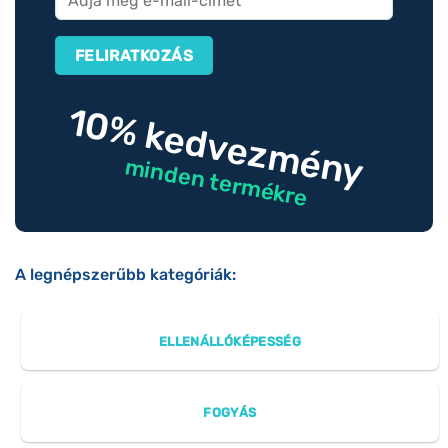
10% kedvezmény
minden termékre
A legnépszerűbb kategóriák:
ELLENÁLLÓKÉPESSÉG
FOGYÁS