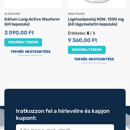
OLEOFARM
NOW FOODS
Kálium Long Active Oleofarm
Ligetszépeolaj NOW, 1300 mg
(60 kapszula)
(60 lágyzselatin kapszula)
3 090,00
Ft
Értékelés:
5
/ 5
9 360,00
Ft
KOSÁRBA TESZEM
KOSÁRBA TESZEM
TERMÉK MEGTEKINTÉSE
TERMÉK MEGTEKINTÉSE
Iratkozzon fel a hírlevélre és kapjon
kupont: