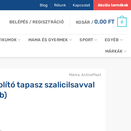
Blog
Rólunk
Kapcsolat
Akciós termékek
0,00
FT
BELÉPÉS / REGISZTRÁCIÓ
0
KOSÁR /
TIKUMOK
MAMA ÉS GYERMEK
SPORT
EGYÉB
MÁRKÁK
Márka:
ActivePlast
ító tapasz szalicilsavval
b)