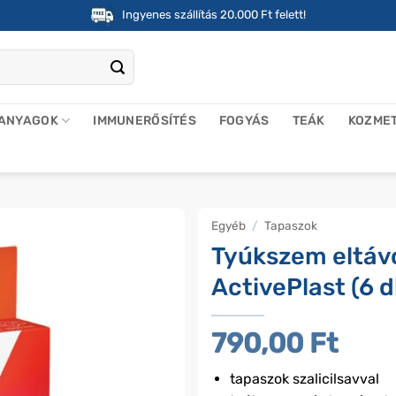
Ingyenes szállítás 20.000 Ft felett!
 ANYAGOK
IMMUNERŐSÍTÉS
FOGYÁS
TEÁK
KOZME
Egyéb
/
Tapaszok
Tyúkszem eltávol
ActivePlast (6 d
790,00
Ft
tapaszok szalicilsavval