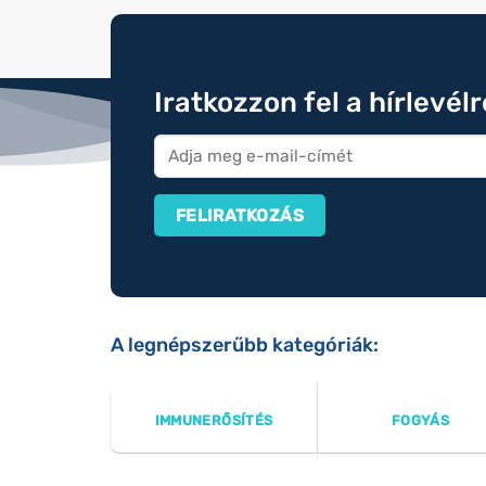
Iratkozzon fel a hírlevél
A legnépszerűbb kategóriák:
IMMUNERŐSÍTÉS
FOGYÁS