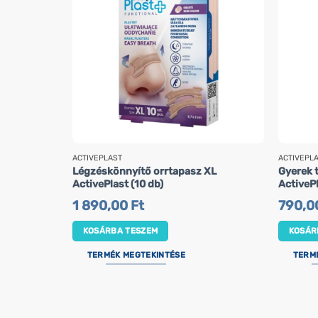
ACTIVEPLAST
ACTIVEPL
Légzéskönnyítő orrtapasz XL
Gyerek 
ActivePlast (10 db)
ActivePl
1 890,00
Ft
790,0
KOSÁRBA TESZEM
KOSÁR
TERMÉK MEGTEKINTÉSE
TERM