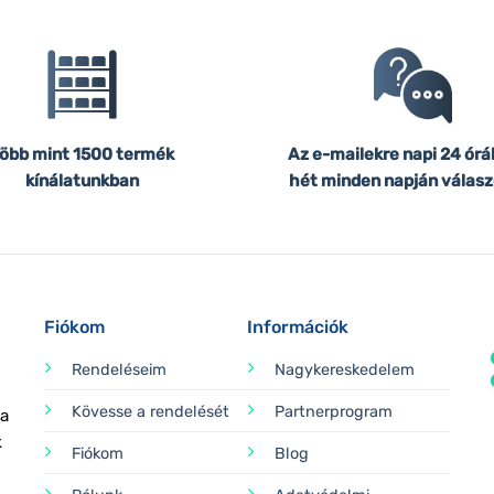
öbb mint 1500 termék
Az e-mailekre napi 24 órá
kínálatunkban
hét minden napján válasz
Fiókom
Információk
Rendeléseim
Nagykereskedelem
Kövesse a rendelését
Partnerprogram
 a
k
Fiókom
Blog