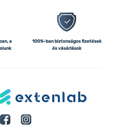
ban, a
100%-ban biztonságos fizetések
olunk
és vásárlások