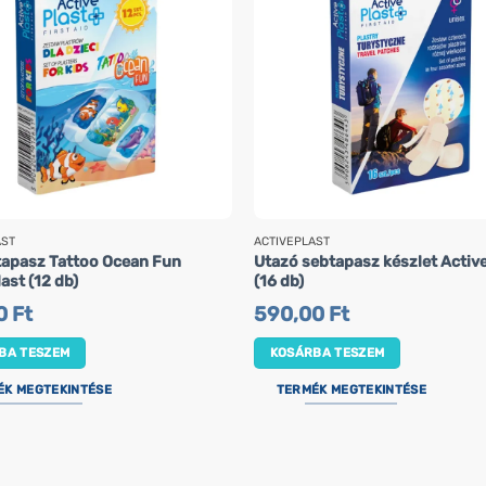
AST
ACTIVEPLAST
tapasz Tattoo Ocean Fun
Utazó sebtapasz készlet Activ
ast (12 db)
(16 db)
0
Ft
590,00
Ft
BA TESZEM
KOSÁRBA TESZEM
ÉK MEGTEKINTÉSE
TERMÉK MEGTEKINTÉSE