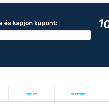
1
re és kapjon kupont:
SPORT
STRESSZ