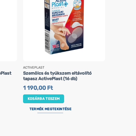
ACTIVEPLAST
ACTIVEPLAST
ePlast
Szemölcs és tyúkszem eltávolító
Hialuronsav
tapasz ActivePlast (16 db)
cm x 5 cm) (
1 190,00
Ft
1 190,00
KOSÁRBA TESZEM
KOSÁRBA 
TERMÉK MEGTEKINTÉSE
TERMÉK M