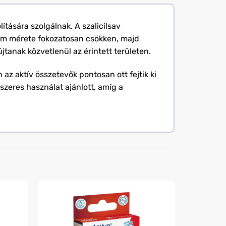
tására szolgálnak. A szalicilsav
kszem mérete fokozatosan csökken, majd
jtanak közvetlenül az érintett területen.
z aktív összetevők pontosan ott fejtik ki
szeres használat ajánlott, amíg a