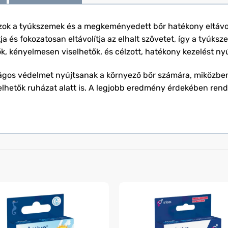
szok a tyúkszemek és a megkeményedett bőr hatékony eltávolí
ítja és fokozatosan eltávolítja az elhalt szövetet, így a tyú
, kényelmesen viselhetők, és célzott, hatékony kezelést nyú
gos védelmet nyújtsanak a környező bőr számára, miközben a
elhetők ruházat alatt is. A legjobb eredmény érdekében rend