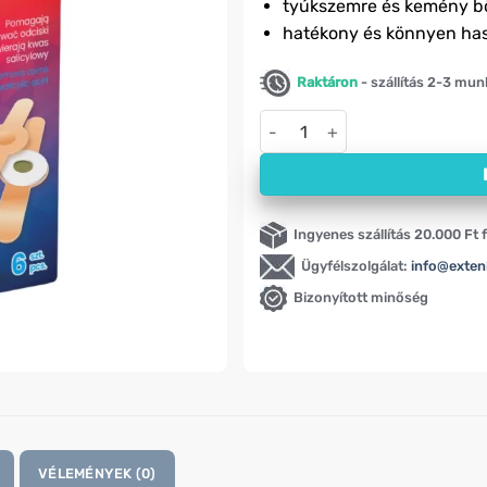
tyúkszemre és kemény b
hatékony és könnyen ha
Raktáron
- szállítás 2-3 mu
Tyúkszem eltávolító tapasz sza
Ingyenes szállítás 20.000 Ft f
Ügyfélszolgálat:
info@exten
Bizonyított minőség
VÉLEMÉNYEK (0)