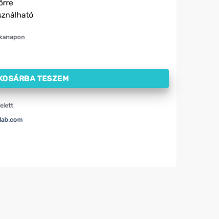
őrre
sználható
nkanapon
licilsavval ActivePlast (6 db) mennyiség
KOSÁRBA TESZEM
elett
lab.com