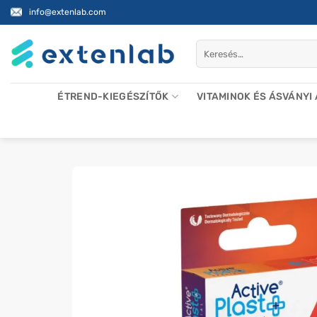
Skip
info@extenlab.com
to
content
Keresés
a
következőre:
ÉTREND-KIEGÉSZÍTŐK
VITAMINOK ÉS ÁSVÁNYI