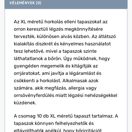
VÉLEMÉNYEK (0)
Az XL méretű horkolás elleni tapaszokat az
orron keresztüli légzés megkönnyítésére
tervezték, különösen alvás közben. Az átlátszó
kialakítás diszkrét és kényelmes használatot
tesz lehetővé, mivel a tapaszok szinte
láthatatlanok a bőrön. Úgy működnek, hogy
gyengéden megemelik és kitágítják az
orrjáratokat, ami javítja a légáramlást és
csökkenti a horkolást. Alkalmasak azok
számára, akik megfázás, allergia vagy
orrsövényferdülés miatt légzési nehézségekkel
küzdenek.
A csomag 10 db XL méretű tapaszt tartalmaz. A
tapaszok könnyen felhelyezhetők és
eltávolíthatók anélkül, hogy bőrirritációt