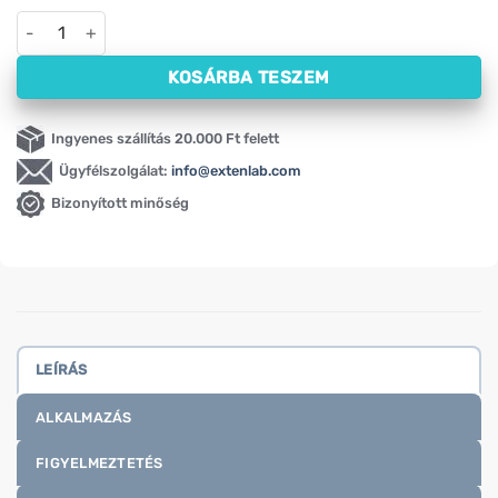
Átlátszó horkolás elleni tapasz XL ActivePlast (10 db) mennyis
KOSÁRBA TESZEM
Ingyenes szállítás 20.000 Ft felett
Ügyfélszolgálat:
info@extenlab.com
Bizonyított minőség
LEÍRÁS
ALKALMAZÁS
FIGYELMEZTETÉS