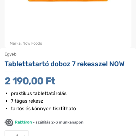
Márka:
Now Foods
Egyéb
Tablettatartó doboz 7 rekesszel NOW
2 190,00
Ft
praktikus tablettatárolás
7 tágas rekesz
tartós és könnyen tisztítható
Raktáron
- szállítás 2-3 munkanapon
Tablettatartó doboz 7 rekesszel NOW mennyiség