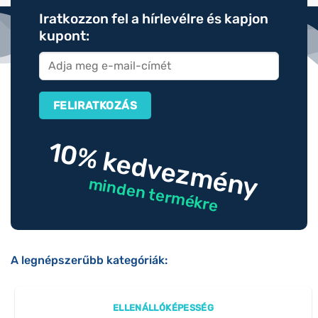
Iratkozzon fel a hírlevélre és kapjon
kupont:
10% kedvezmény
minden termékre
A legnépszerűbb kategóriák:
ELLENÁLLÓKÉPESSÉG