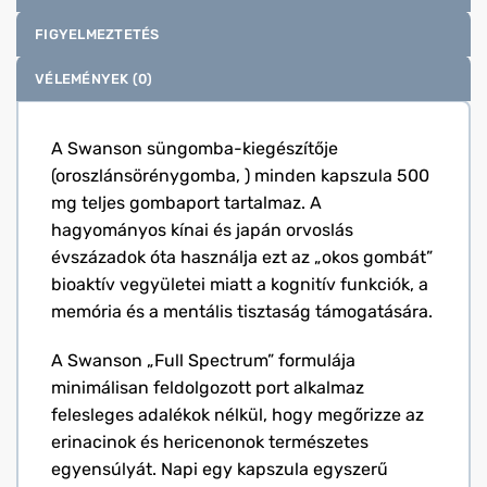
FIGYELMEZTETÉS
VÉLEMÉNYEK (0)
A Swanson süngomba-kiegészítője
(oroszlánsörénygomba, ) minden kapszula 500
mg teljes gombaport tartalmaz. A
hagyományos kínai és japán orvoslás
évszázadok óta használja ezt az „okos gombát”
bioaktív vegyületei miatt a kognitív funkciók, a
memória és a mentális tisztaság támogatására.
A Swanson „Full Spectrum” formulája
minimálisan feldolgozott port alkalmaz
felesleges adalékok nélkül, hogy megőrizze az
erinacinok és hericenonok természetes
egyensúlyát. Napi egy kapszula egyszerű