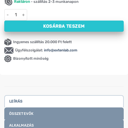
Raktáron
- szállítás 2-3 munkanapon
Süngomba (Lion's Mane) Swanson, 500 mg (60 kapszula) menn
KOSÁRBA TESZEM
Ingyenes szállítás 20.000 Ft felett
Ügyfélszolgálat:
info@extenlab.com
Bizonyított minőség
LEÍRÁS
ÖSSZETEVŐK
ALKALMAZÁS