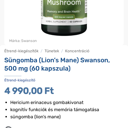
Márka:
Swanson
Étrend-kiegészítők
/
Tünetek
/
Koncentráció
Süngomba (Lion’s Mane) Swanson,
500 mg (60 kapszula)
Étrend-kiegészítő
4 990,00
Ft
Hericium erinaceus gombakivonat
kognitív funkciók és memória támogatása
süngomba (lion’s mane)