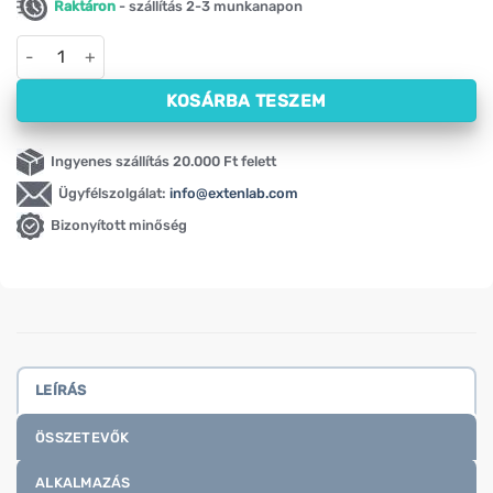
Raktáron
- szállítás 2-3 munkanapon
Saccharomyces boulardii EnteroBiotix Activlab, 250 mg (10 k
KOSÁRBA TESZEM
Ingyenes szállítás 20.000 Ft felett
Ügyfélszolgálat:
info@extenlab.com
Bizonyított minőség
LEÍRÁS
ÖSSZETEVŐK
ALKALMAZÁS