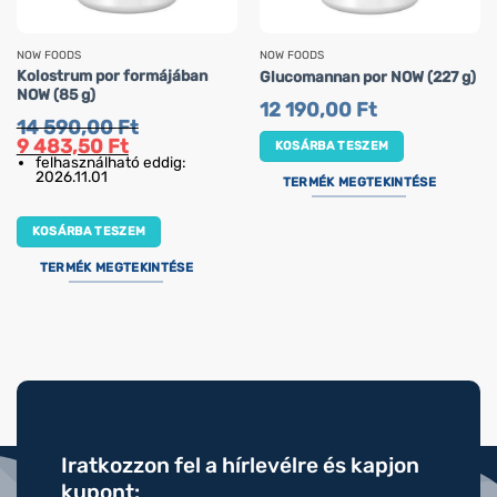
NOW FOODS
NOW FOODS
Kolostrum por formájában
Glucomannan por NOW (227 g)
NOW (85 g)
12 190,00
Ft
14 590,00
Ft
Original
Current
9 483,50
Ft
KOSÁRBA TESZEM
price
price
felhasználható eddig:
was:
is:
2026.11.01
TERMÉK MEGTEKINTÉSE
14
9
590,00 Ft.
483,50 Ft.
KOSÁRBA TESZEM
TERMÉK MEGTEKINTÉSE
Iratkozzon fel a hírlevélre és kapjon
kupont: