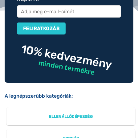
10% kedvezmény
minden termékre
A legnépszerűbb kategóriák:
ELLENÁLLÓKÉPESSÉG