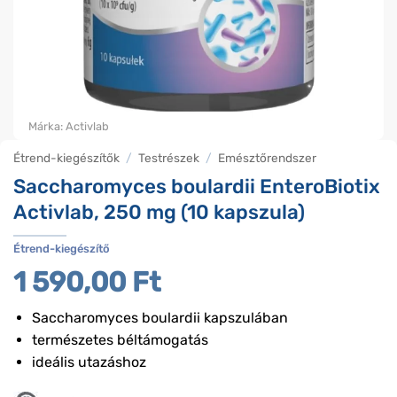
Márka:
Activlab
Étrend-kiegészítők
/
Testrészek
/
Emésztőrendszer
Saccharomyces boulardii EnteroBiotix
Activlab, 250 mg (10 kapszula)
Étrend-kiegészítő
1 590,00
Ft
Saccharomyces boulardii kapszulában
természetes béltámogatás
ideális utazáshoz