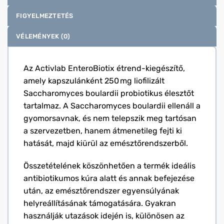
FIGYELMEZTETÉS
VÉLEMÉNYEK (0)
Az Activlab EnteroBiotix étrend-kiegészítő,
amely kapszulánként 250 mg liofilizált
Saccharomyces boulardii probiotikus élesztőt
tartalmaz. A Saccharomyces boulardii ellenáll a
gyomorsavnak, és nem telepszik meg tartósan
a szervezetben, hanem átmenetileg fejti ki
hatását, majd kiürül az emésztőrendszerből.
Összetételének köszönhetően a termék ideális
antibiotikumos kúra alatt és annak befejezése
után, az emésztőrendszer egyensúlyának
helyreállításának támogatására. Gyakran
használják utazások idején is, különösen az