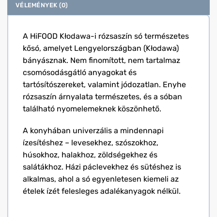
VÉLEMÉNYEK (0)
A HiFOOD Kłodawa-i rózsaszín só természetes
kősó, amelyet Lengyelországban (Kłodawa)
bányásznak. Nem finomított, nem tartalmaz
csomósodásgátló anyagokat és
tartósítószereket, valamint jódozatlan. Enyhe
rózsaszín árnyalata természetes, és a sóban
található nyomelemeknek köszönhető.
A konyhában univerzális a mindennapi
ízesítéshez – levesekhez, szószokhoz,
húsokhoz, halakhoz, zöldségekhez és
salátákhoz. Házi páclevekhez és sütéshez is
alkalmas, ahol a só egyenletesen kiemeli az
ételek ízét felesleges adalékanyagok nélkül.