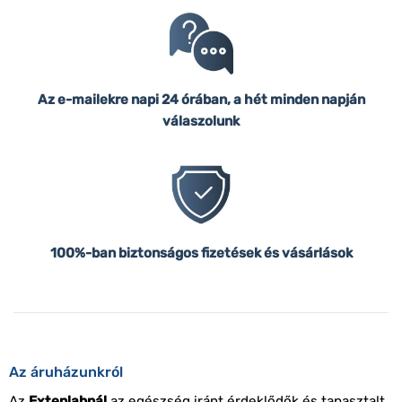
Az e-mailekre napi 24 órában, a hét minden napján
válaszolunk
100%-ban biztonságos fizetések és vásárlások
Az áruházunkról
Az
Extenlabnál
az egészség iránt érdeklődők és tapasztalt