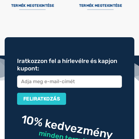
TERMÉK MEGTEKINTÉSE
TERMÉK MEGTEKINTÉSE
Iratkozzon fel a hírlevélre és kapjon
kupont:
10% kedvezmény
minden termékre