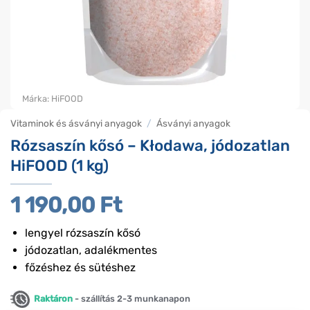
Márka:
HiFOOD
Vitaminok és ásványi anyagok
/
Ásványi anyagok
Rózsaszín kősó – Kłodawa, jódozatlan
HiFOOD (1 kg)
1 190,00
Ft
lengyel rózsaszín kősó
jódozatlan, adalékmentes
főzéshez és sütéshez
Raktáron
- szállítás 2-3 munkanapon