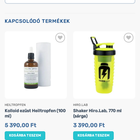
KAPCSOLÓDÓ TERMÉKEK
HEILTROPFEN
HIRO.LAB
Kolloid ezüst Heiltropfen (100
Shaker Hiro.Lab, 770 ml
ml)
(sárga)
5 390,00
Ft
3 390,00
Ft
KOSÁRBA TESZEM
KOSÁRBA TESZEM