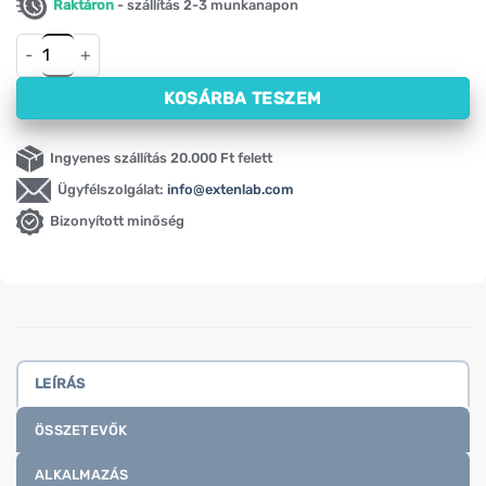
Raktáron
- szállítás 2-3 munkanapon
R-alfa-liponsav Swanson (R-ALA), 50 mg (60 kapszula) menny
KOSÁRBA TESZEM
Ingyenes szállítás 20.000 Ft felett
Ügyfélszolgálat:
info@extenlab.com
Bizonyított minőség
LEÍRÁS
ÖSSZETEVŐK
ALKALMAZÁS