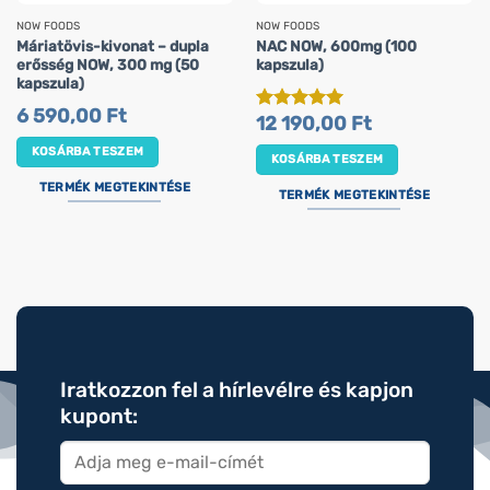
NOW FOODS
NOW FOODS
Máriatövis-kivonat – dupla
NAC NOW, 600mg (100
erősség NOW, 300 mg (50
kapszula)
kapszula)
6 590,00
Ft
12 190,00
Ft
Értékelés:
5
/ 5
KOSÁRBA TESZEM
KOSÁRBA TESZEM
TERMÉK MEGTEKINTÉSE
TERMÉK MEGTEKINTÉSE
Iratkozzon fel a hírlevélre és kapjon
kupont: