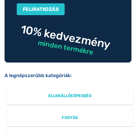
10% kedvezmény
minden termékre
A legnépszerűbb kategóriák:
ELLENÁLLÓKÉPESSÉG
FOGYÁS