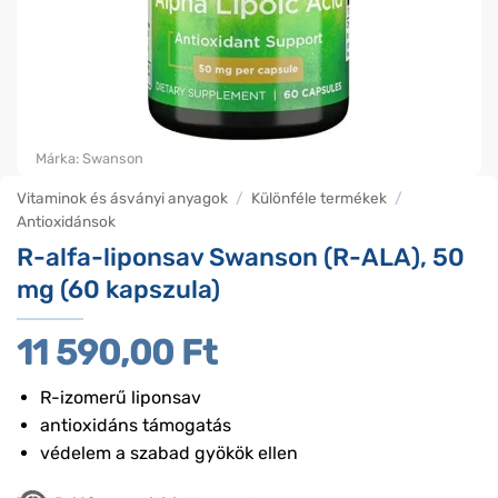
Márka:
Swanson
Vitaminok és ásványi anyagok
/
Különféle termékek
/
Antioxidánsok
R-alfa-liponsav Swanson (R-ALA), 50
mg (60 kapszula)
11 590,00
Ft
R-izomerű liponsav
antioxidáns támogatás
védelem a szabad gyökök ellen