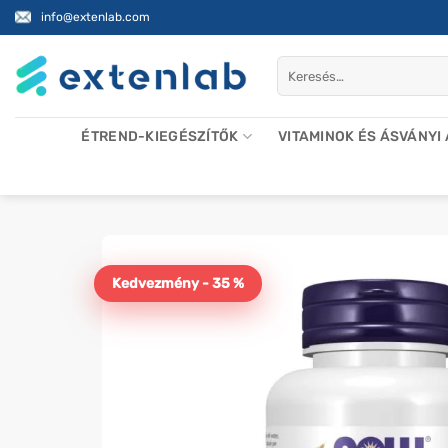
Skip
info@extenlab.com
to
content
Keresés
a
következőre:
ÉTREND-KIEGÉSZÍTŐK
VITAMINOK ÉS ÁSVÁNYI
Kedvezmény - 35 %