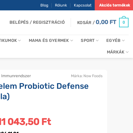
Blog
Rólunk
Kapcsolat
Akciós termékek
0,00
FT
BELÉPÉS / REGISZTRÁCIÓ
0
KOSÁR /
TIKUMOK
MAMA ÉS GYERMEK
SPORT
EGYÉB
MÁRKÁK
Immunrendszer
Márka:
Now Foods
elem Probiotic Defense
la)
Original
11 043,50
Ft
Current
price
price