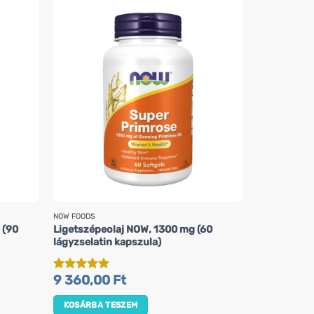
NOW FOODS
MEDEX
 (90
Ligetszépeolaj NOW, 1300 mg (60
Gelée Royal
lágyzselatin kapszula)
6 990,0
KOSÁRBA 
9 360,00
Ft
Értékelés:
5
/ 5
TERMÉK M
KOSÁRBA TESZEM