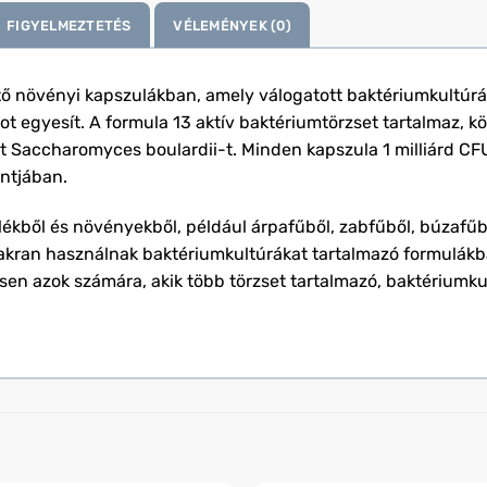
FIGYELMEZTETÉS
VÉLEMÉNYEK (0)
ő növényi kapszulákban, amely válogatott baktériumkultúrák
pot egyesít. A formula 13 aktív baktériumtörzset tartalmaz, k
 Saccharomyces boulardii-t. Minden kapszula 1 milliárd CFU
ontjában.
kből és növényekből, például árpafűből, zabfűből, búzafűbő
yakran használnak baktériumkultúrákat tartalmazó formulákb
en azok számára, akik több törzset tartalmazó, baktériumku