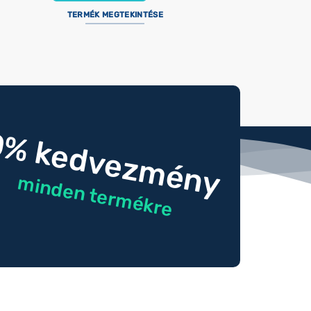
TERMÉK MEGTEKINTÉSE
0% kedvezmény
minden termékre