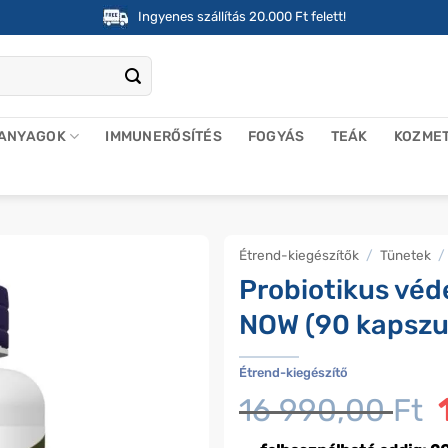
Ingyenes szállítás 20.000 Ft felett!
 ANYAGOK
IMMUNERŐSÍTÉS
FOGYÁS
TEÁK
KOZME
Étrend-kiegészítők
/
Tünetek
/
Probiotikus véd
NOW (90 kapszu
Étrend-kiegészítő
16 990,00
Ft