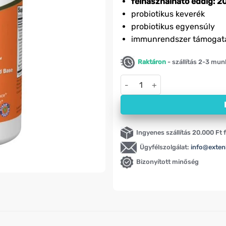
felhasználható eddig: 20
probiotikus keverék
probiotikus egyensúly
immunrendszer támogat
Raktáron
- szállítás 2-3 mu
Probiotikus védelem Probioti
Ingyenes szállítás 20.000 Ft f
Ügyfélszolgálat:
info@exten
Bizonyított minőség