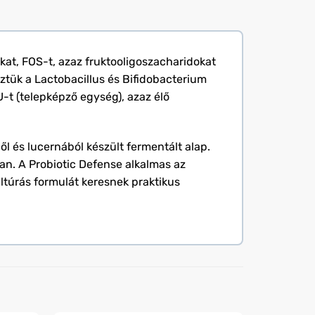
at, FOS-t, azaz fruktooligoszacharidokat
öztük a Lactobacillus és Bifidobacterium
-t (telepképző egység), azaz élő
l és lucernából készült fermentált alap.
an. A Probiotic Defense alkalmas az
ltúrás formulát keresnek praktikus