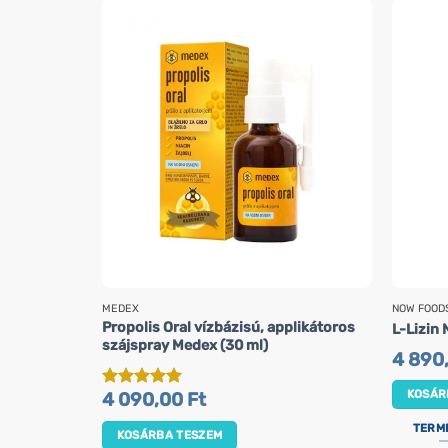
MEDEX
NOW FOOD
Propolis Oral vízbázisú, applikátoros
L-Lizin 
szájspray Medex (30 ml)
4 890
KOSÁR
4 090,00
Ft
Értékelés:
5
/ 5
TERM
KOSÁRBA TESZEM