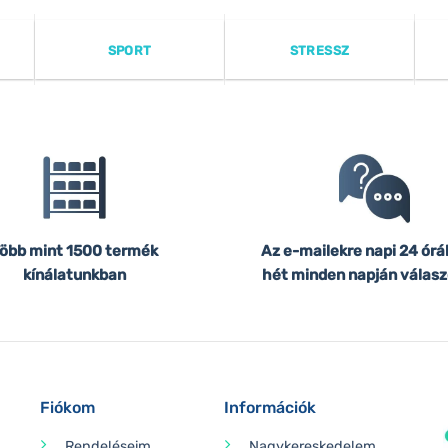
SPORT
STRESSZ
öbb mint 1500 termék
Az e-mailekre napi 24 órá
kínálatunkban
hét minden napján válasz
Fiókom
Információk
Rendeléseim
Nagykereskedelem