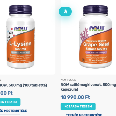
Új
S
NOW FOODS
NOW szőlőmagkivonat, 500 mg
NOW, 500 mg (100 tabletta)
kapszula)
,00
Ft
18 990,00
Ft
BA TESZEM
KOSÁRBA TESZEM
ÉK MEGTEKINTÉSE
TERMÉK MEGTEKINTÉSE