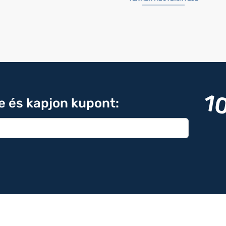
1
re és kapjon kupont: