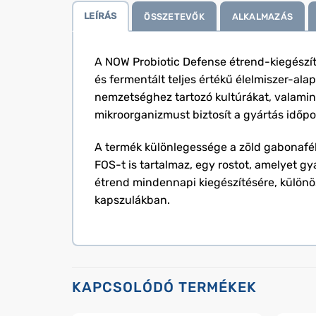
LEÍRÁS
ÖSSZETEVŐK
ALKALMAZÁS
A NOW Probiotic Defense étrend-kiegészít
és fermentált teljes értékű élelmiszer-ala
nemzetséghez tartozó kultúrákat, valamint
mikroorganizmust biztosít a gyártás időp
A termék különlegessége a zöld gabonafélé
FOS-t is tartalmaz, egy rostot, amelyet g
étrend mindennapi kiegészítésére, különös
kapszulákban.
KAPCSOLÓDÓ TERMÉKEK