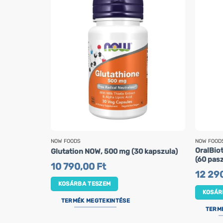
NOW FOODS
NOW FOOD
OralBiot
Glutation NOW, 500 mg (30 kapszula)
(60 pasz
10 790,00
Ft
12 29
KOSÁRBA TESZEM
KOSÁR
TERMÉK MEGTEKINTÉSE
TERM