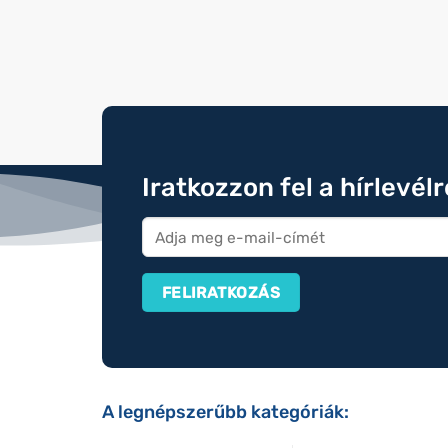
Iratkozzon fel a hírlevél
A legnépszerűbb kategóriák: