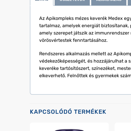
Az Apikompleks mézes keverék Medex egy e
tartalmaz, amelyek energiát biztosítanak, p
amely szerepet játszik az immunrendszer 
vörösvértestek fenntartásához.
Rendszeres alkalmazás mellett az Apikomp
védekezőképességét, és hozzájárulhat a s
keveréke tartósítószert, színezéket, mes
elkeverhető. Felnőttek és gyermekek szám
KAPCSOLÓDÓ TERMÉKEK