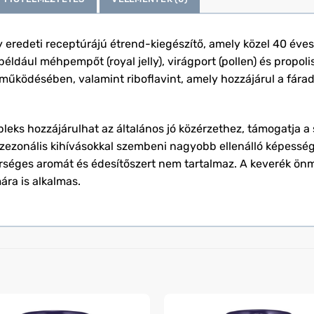
redeti receptúrájú étrend-kiegészítő, amely közel 40 éves 
éldául méhpempőt (royal jelly), virágport (pollen) és propoli
működésében, valamint riboflavint, amely hozzájárul a fára
leks hozzájárulhat az általános jó közérzethez, támogatja a
zezonális kihívásokkal szembeni nagyobb ellenálló képesség
terséges aromát és édesítőszert nem tartalmaz. A keverék ön
ára is alkalmas.