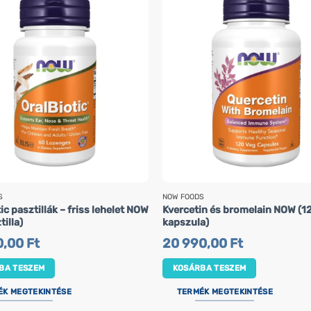
S
NOW FOODS
ic pasztillák – friss lehelet NOW
Kvercetin és bromelain NOW (1
tilla)
kapszula)
0,00
Ft
20 990,00
Ft
BA TESZEM
KOSÁRBA TESZEM
ÉK MEGTEKINTÉSE
TERMÉK MEGTEKINTÉSE