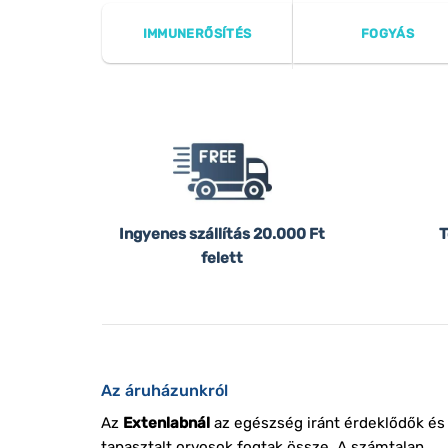
IMMUNERŐSÍTÉS
FOGYÁS
Ingyenes szállítás
20.000 Ft
T
felett
Az áruházunkról
Az
Extenlabnál
az egészség iránt érdeklődők és
tapasztalt orvosok fogtak össze. A számtalan