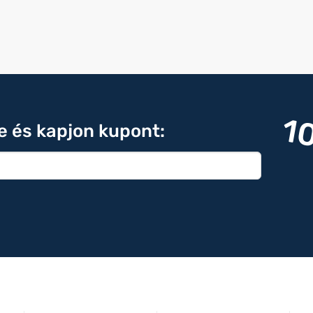
1
re és kapjon kupont: