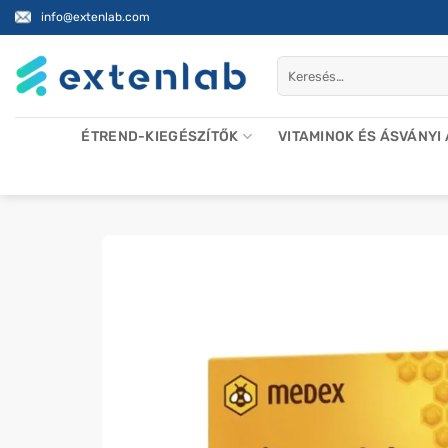
Skip
info@extenlab.com
to
content
Keresés
a
következőre:
ÉTREND-KIEGÉSZÍTŐK
VITAMINOK ÉS ÁSVÁNYI