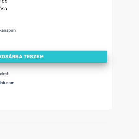
mpő
ása
nkanapon
Medex (250 g) mennyiség
KOSÁRBA TESZEM
elett
lab.com