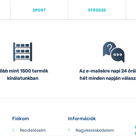
SPORT
STRESSZ
öbb mint 1500 termék
Az e-mailekre napi 24 órá
kínálatunkban
hét minden napján válasz
Fiókom
Információk
Rendeléseim
Nagykereskedelem