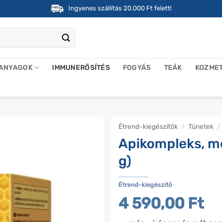
Ingyenes szállítás 20.000 Ft felett!
 ANYAGOK
IMMUNERŐSÍTÉS
FOGYÁS
TEÁK
KOZME
Étrend-kiegészítők
/
Tünetek
/
Apikompleks, m
g)
Étrend-kiegészítő
4 590,00
Ft