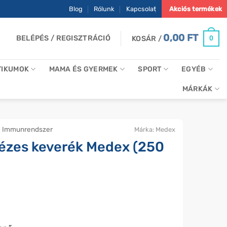
Blog
Rólunk
Kapcsolat
Akciós termékek
0,00
FT
BELÉPÉS / REGISZTRÁCIÓ
0
KOSÁR /
TIKUMOK
MAMA ÉS GYERMEK
SPORT
EGYÉB
MÁRKÁK
Immunrendszer
Márka:
Medex
ézes keverék Medex (250