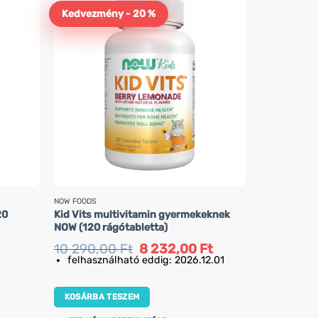
Kedvezmény - 20 %
NOW FOODS
MEDEX
20
Kid Vits multivitamin gyermekeknek
Bio gelée r
NOW (120 rágótabletta)
kapszula)
Original
Current
10 290,00
Ft
8 232,00
Ft
6 390,0
price
price
felhasználható eddig: 2026.12.01
was:
is:
KOSÁRBA 
10
8
290,00 Ft.
232,00 Ft.
KOSÁRBA TESZEM
TERMÉK M