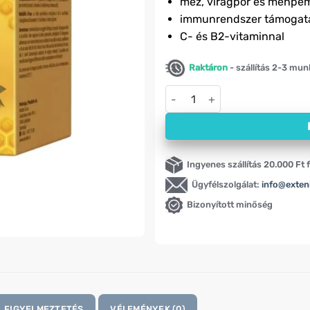
méz, virágpor és méhpe
immunrendszer támogat
C- és B2-vitaminnal
Raktáron
- szállítás 2-3 mu
Apikompleks, mézes keverék 
Ingyenes szállítás 20.000 Ft f
Ügyfélszolgálat:
info@exten
Bizonyított minőség
FIGYELMEZTETÉS
VÉLEMÉNYEK (0)