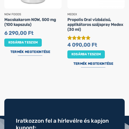
NOW FOODS
MEDEX
Macskakarom NOW, 500 mg
Propolis Oral vízbázisú,
(100 kapszula)
applikátoros szájspray Medex
(30 ml)
6 290,00
Ft
KOSÁRBA TESZEM
4 090,00
Ft
Értékelés:
5
/ 5
TERMÉK MEGTEKINTÉSE
KOSÁRBA TESZEM
TERMÉK MEGTEKINTÉSE
Iratkozzon fel a hírlevélre és kapjon
kupont: