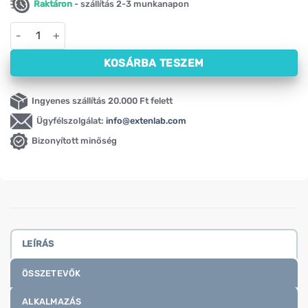
Raktáron
- szállítás 2-3 munkanapon
Orrmelléküreg-támogatás – SinuPure Activlab Pharma (75 tabl
KOSÁRBA TESZEM
Ingyenes szállítás 20.000 Ft felett
Ügyfélszolgálat:
info@extenlab.com
Bizonyított minőség
LEÍRÁS
ÖSSZETEVŐK
ALKALMAZÁS