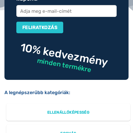
10% kedvezmény
minden termékre
A legnépszerűbb kategóriák:
ELLENÁLLÓKÉPESSÉG