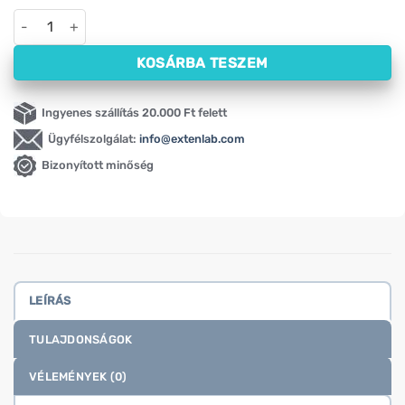
MP Sport ugrókötél puha fogantyúkkal, 3 m mennyiség
KOSÁRBA TESZEM
Ingyenes szállítás 20.000 Ft felett
Ügyfélszolgálat:
info@extenlab.com
Bizonyított minőség
LEÍRÁS
TULAJDONSÁGOK
VÉLEMÉNYEK (0)