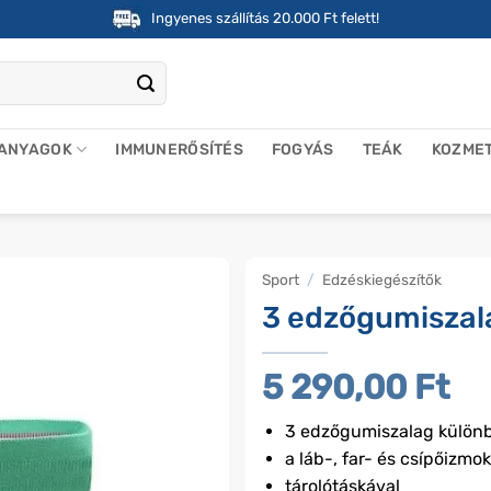
Ingyenes szállítás 20.000 Ft felett!
 ANYAGOK
IMMUNERŐSÍTÉS
FOGYÁS
TEÁK
KOZME
Sport
/
Edzéskiegészítők
3 edzőgumiszala
5 290,00
Ft
3 edzőgumiszalag különbö
a láb-, far- és csípőizmok
tárolótáskával