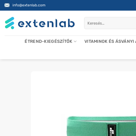
Skip
info@extenlab.com
to
content
Keresés
a
következőre:
ÉTREND-KIEGÉSZÍTŐK
VITAMINOK ÉS ÁSVÁNYI