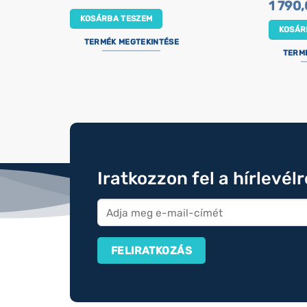
1 790
KOSÁRBA TESZEM
KOSÁR
TERMÉK MEGTEKINTÉSE
TERM
Iratkozzon fel a hírlevél