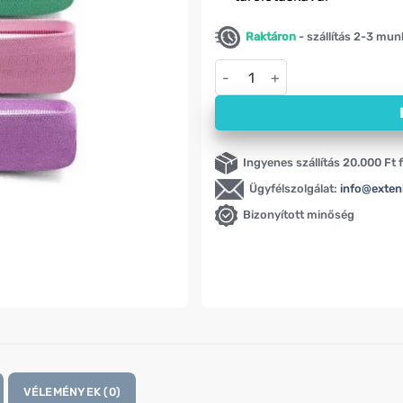
Raktáron
- szállítás 2-3 mu
3 edzőgumiszalag, LVL1-LVL3
Ingyenes szállítás 20.000 Ft f
Ügyfélszolgálat:
info@exten
Bizonyított minőség
VÉLEMÉNYEK (0)