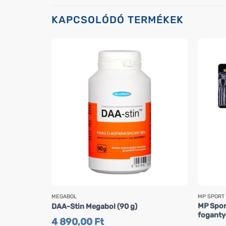
KAPCSOLÓDÓ TERMÉKEK
MEGABOL
MP SPORT
MP Spor
DAA-Stin Megabol (90 g)
foganty
4 890,00
Ft