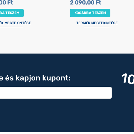
,00
Ft
2 090,00
Ft
BA TESZEM
KOSÁRBA TESZEM
ÉK MEGTEKINTÉSE
TERMÉK MEGTEKINTÉSE
1
re és kapjon kupont: