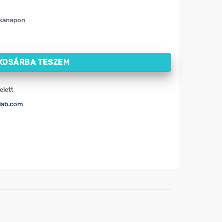
nkanapon
, MP Sport mennyiség
KOSÁRBA TESZEM
elett
lab.com