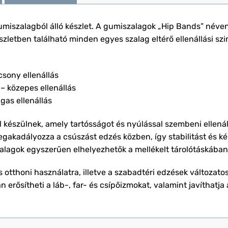
iszalagból álló készlet. A gumiszalagok „Hip Bands” néven i
szletben található minden egyes szalag eltérő ellenállási szin
csony ellenállás
– közepes ellenállás
gas ellenállás
észülnek, amely tartósságot és nyúlással szembeni ellenállá
egakadályozza a csúszást edzés közben, így stabilitást és k
lagok egyszerűen elhelyezhetők a mellékelt tárolótáskában, a
 otthoni használatra, illetve a szabadtéri edzések változato
rősítheti a láb-, far- és csípőizmokat, valamint javíthatja a