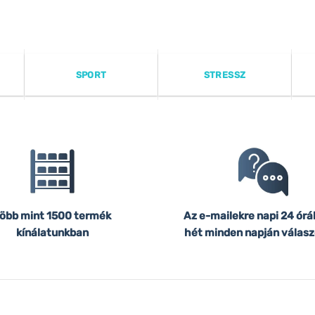
SPORT
STRESSZ
öbb mint 1500 termék
Az e-mailekre napi 24 órá
kínálatunkban
hét minden napján válasz