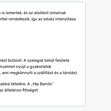
s ismertek, és az alsótest izmainak
ttel rendelkezik, így az edzés intenzitása
st biztosít. A szalagok belső felülete
ényelmet nyújt a gyakorlatok
mi megkönnyíti a szállítást és a tárolást.
sabbá tételére. A „Hip Bands”
z általános fittséget.