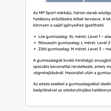
Az MP Sport márkájú, három darab edzőgum
hatékony erősítésére lettek tervezve. A ké
könnyen a saját igényeihez igazítható:
Lila gumiszalag: XL méret, Level 1 – ala
Rózsaszín gumiszalag: L méret, Level 2 
Zöld gumiszalag: M méret, Level 3 – ma
A gumiszalagok kiváló minőségű anyagból k
speciális bevonattal rendelkezik, amely m
végrehajtásánál. Használat után a gumisza
Az edzés ezekkel a gumiszalagokkal ideális
beépítésével az edzésrutinjába hatékonyan e