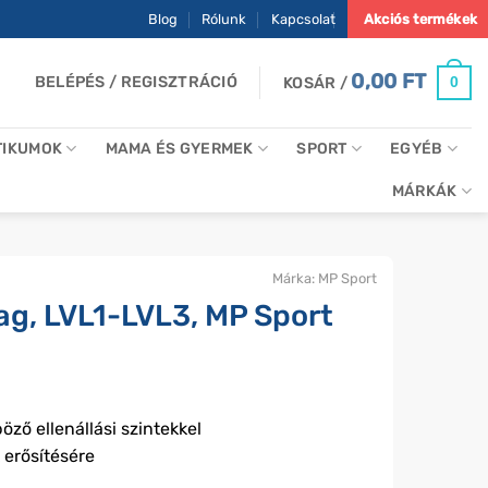
Blog
Rólunk
Kapcsolat
Akciós termékek
0,00
FT
BELÉPÉS / REGISZTRÁCIÓ
0
KOSÁR /
TIKUMOK
MAMA ÉS GYERMEK
SPORT
EGYÉB
MÁRKÁK
Márka:
MP Sport
g, LVL1-LVL3, MP Sport
ző ellenállási szintekkel
 erősítésére