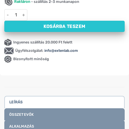
Raktáron
- szállítás 2-3 munkanapon
Magnézium-taurát P-5-P-vel Activlab (60 kapszula) mennyisé
KOSÁRBA TESZEM
Ingyenes szállítás 20.000 Ft felett
Ügyfélszolgálat:
info@extenlab.com
Bizonyított minőség
LEÍRÁS
ÖSSZETEVŐK
ALKALMAZÁS