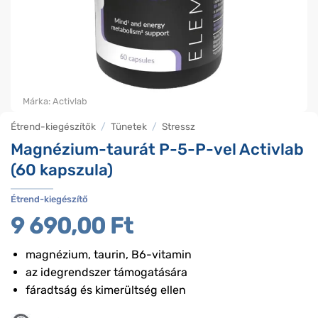
Márka:
Activlab
Étrend-kiegészítők
/
Tünetek
/
Stressz
Magnézium-taurát P-5-P-vel Activlab
(60 kapszula)
Étrend-kiegészítő
9 690,00
Ft
magnézium, taurin, B6-vitamin
az idegrendszer támogatására
fáradtság és kimerültség ellen