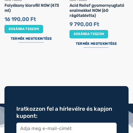
Folyékony klorofill NOW (473
Acid Relief gyomornyugtató
ml)
enzimekkel NOW (60
rágótabletta)
16 190,00
Ft
9 790,00
Ft
KOSÁRBA TESZEM
KOSÁRBA TESZEM
TERMÉK MEGTEKINTÉSE
TERMÉK MEGTEKINTÉSE
Iratkozzon fel a hírlevélre és kapjon
kupont: