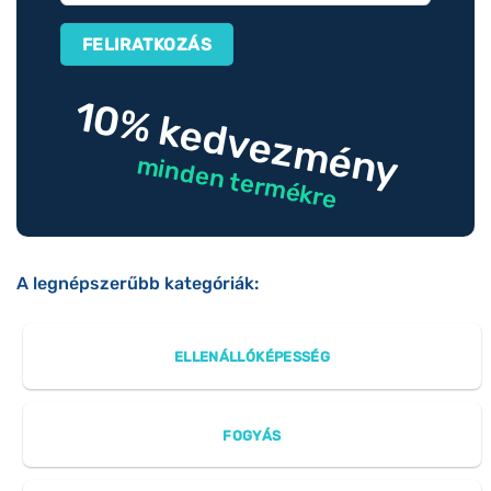
10% kedvezmény
minden termékre
A legnépszerűbb kategóriák:
ELLENÁLLÓKÉPESSÉG
FOGYÁS