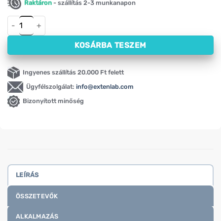
Raktáron
- szállítás 2-3 munkanapon
Csicsóka – Jeruzsálemi articsóka Swanson, 400 mg (60 kapsz
KOSÁRBA TESZEM
Ingyenes szállítás 20.000 Ft felett
Ügyfélszolgálat:
info@extenlab.com
Bizonyított minőség
LEÍRÁS
ÖSSZETEVŐK
ALKALMAZÁS