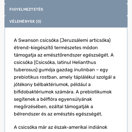
FIGYELMEZTETÉS
VÉLEMÉNYEK (0)
A Swanson csicsóka (Jeruzsálemi articsóka)
étrend-kiegészítő természetes módon
támogatja az emésztőrendszer egészségét. A
csicsóka (Csicsóka, latinul Helianthus
tuberosus) gumója gazdag inulinban – egy
prebiotikus rostban, amely táplálékul szolgál a
jótékony bélbaktériumok, például a
bifidobaktériumok számára. A prebiotikumok
segítenek a bélflóra egyensúlyának
megőrzésében, ezáltal támogatják a
bélrendszer és az emésztés egészségét.
A csicsóka már az észak-amerikai indiánok