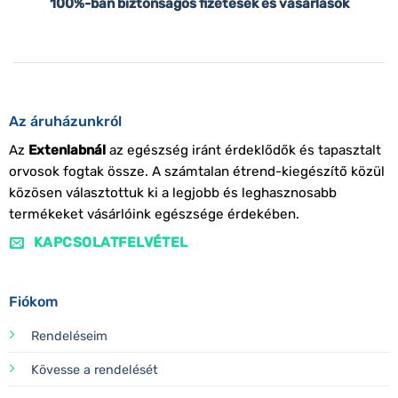
100%-ban biztonságos fizetések és vásárlások
Az áruházunkról
Az
Extenlabnál
az egészség iránt érdeklődők és tapasztalt
orvosok fogtak össze. A számtalan étrend-kiegészítő közül
közösen választottuk ki a legjobb és leghasznosabb
termékeket vásárlóink egészsége érdekében.
KAPCSOLATFELVÉTEL
Fiókom
Rendeléseim
Kövesse a rendelését