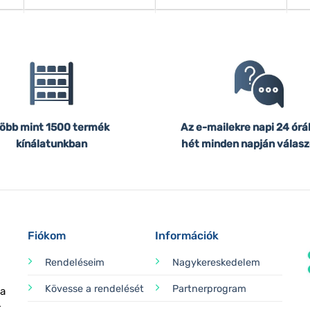
öbb mint 1500 termék
Az e-mailekre napi 24 órá
kínálatunkban
hét minden napján válasz
Fiókom
Információk
Rendeléseim
Nagykereskedelem
Kövesse a rendelését
Partnerprogram
 a
k