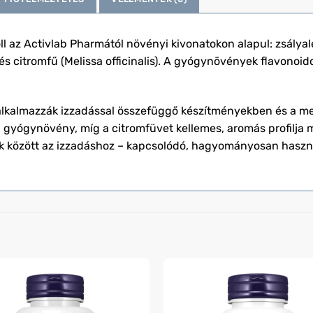
 az Activlab Pharmától növényi kivonatokon alapul: zsályalevé
és citromfű (Melissa officinalis). A gyógynövények flavonoid
alkalmazzák izzadással összefüggő készítményekben és a m
 gyógynövény, míg a citromfüvet kellemes, aromás profilja mi
ek között az izzadáshoz – kapcsolódó, hagyományosan haszn