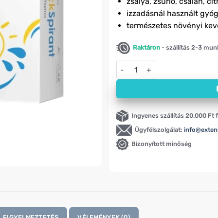
zsálya, zsurló, csalán, ci
izzadásnál használt gy
természetes növényi kev
Raktáron
- szállítás 2-3 mu
BlockSpirant természetes izza
Ingyenes szállítás 20.000 Ft f
Ügyfélszolgálat:
info@exten
Bizonyított minőség
FIGYELMEZTETÉS
VÉLEMÉNYEK (0)