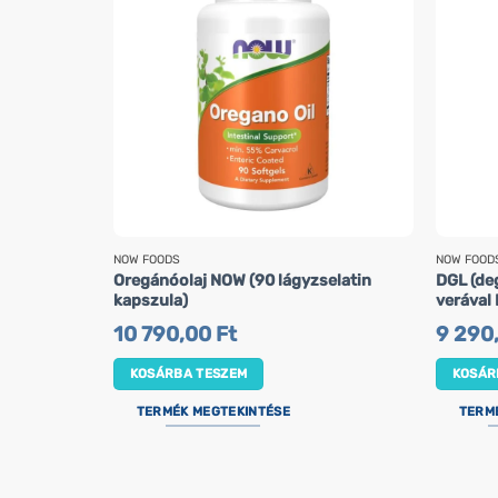
NOW FOODS
NOW FOOD
Oregánóolaj NOW (90 lágyzselatin
DGL (deg
kapszula)
verával
10 790,00
Ft
9 290
KOSÁRBA TESZEM
KOSÁR
TERMÉK MEGTEKINTÉSE
TERM