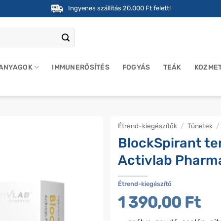
Ingyenes szállítás 20.000 Ft felett!
 ANYAGOK
IMMUNERŐSÍTÉS
FOGYÁS
TEÁK
KOZME
Étrend-kiegészítők
/
Tünetek
/
BlockSpirant te
Activlab Pharma
Étrend-kiegészítő
1 390,00
Ft