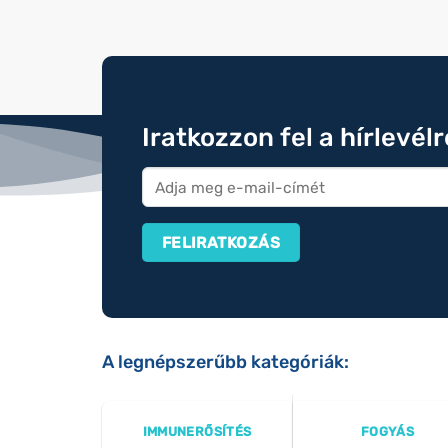
Iratkozzon fel a hírlevél
A legnépszerűbb kategóriák:
IMMUNERŐSÍTÉS
FOGYÁS