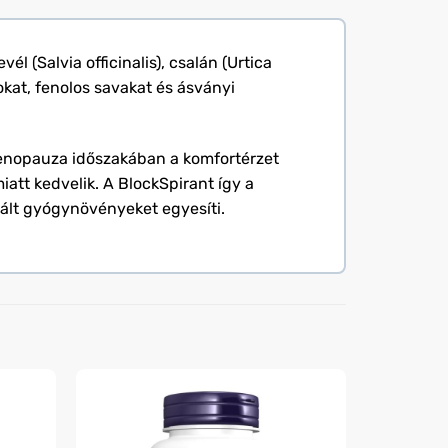
l (Salvia officinalis), csalán (Urtica
okat, fenolos savakat és ásványi
enopauza időszakában a komfortérzet
att kedvelik. A BlockSpirant így a
ált gyógynövényeket egyesíti.