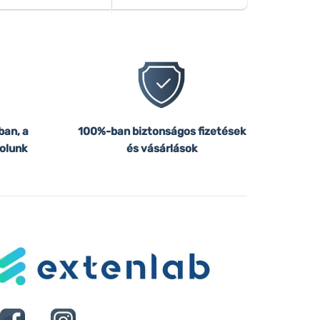
ban, a
100%-ban biztonságos fizetések
olunk
és vásárlások