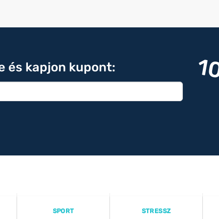
1
re és kapjon kupont:
SPORT
STRESSZ