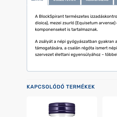
A BlockSpirant természetes izzadáskontroll
dioica), mezei zsurló (Equisetum arvense) 
komponenseket is tartalmaznak.
A zsályát a népi gyógyászatban gyakran 
támogatására, a csalán régóta ismert népi
szervezet élettani egyensúlyához – több
KAPCSOLÓDÓ TERMÉKEK