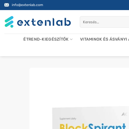
Skip
info@extenlab.com
to
content
Keresés
a
következőre:
ÉTREND-KIEGÉSZÍTŐK
VITAMINOK ÉS ÁSVÁNYI