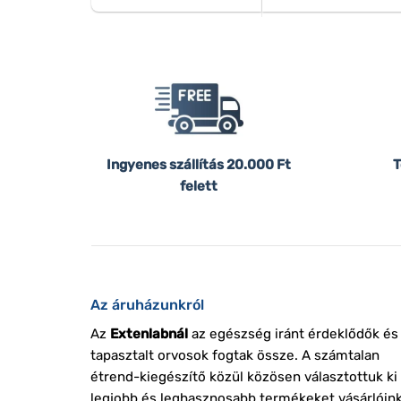
Ingyenes szállítás
20.000 Ft
T
felett
Az áruházunkról
Az
Extenlabnál
az egészség iránt érdeklődők és
tapasztalt orvosok fogtak össze. A számtalan
étrend-kiegészítő közül közösen választottuk ki
legjobb és leghasznosabb termékeket vásárlóin