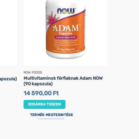
NOW FOODS
NOW FOODS
Multivitaminok férfiaknak Adam NOW
Tribulus – 
apszula)
(90 kapszula)
NOW, 500 mg
14 590,00
Ft
7 890,0
KOSÁRBA TESZEM
KOSÁRBA 
TERMÉK MEGTEKINTÉSE
TERMÉK M