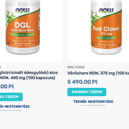
S
NOW FOODS
licirrizinált édesgyökér) aloe
Vöröshere NOW, 375 mg (100 k
 NOW, 400 mg (100 kapszula)
5 490,00
Ft
,00
Ft
KOSÁRBA TESZEM
BA TESZEM
TERMÉK MEGTEKINTÉSE
ÉK MEGTEKINTÉSE