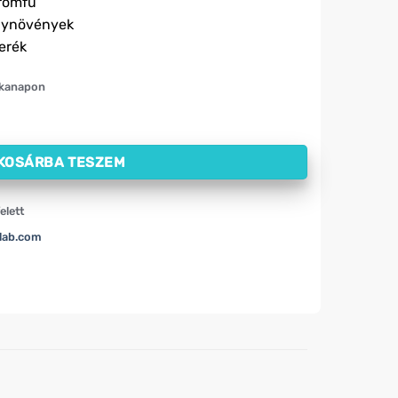
tromfű
ógynövények
erék
nkanapon
dáskontroll Activlab Pharma (30 tabletta) mennyiség
KOSÁRBA TESZEM
elett
lab.com