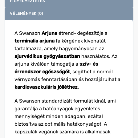
FIGYELMEZTETÉS
VÉLEMÉNYEK (0)
A Swanson
Arjuna
étrend-kiegészítője a
terminalia arjuna
fa kérgének kivonatát
tartalmazza, amely hagyományosan az
ajurvédikus gyógyászatban
használatos. Az
arjuna kiválóan támogatja a
szív- és
érrendszer egészségét
, segíthet a normál
vérnyomás fenntartásában és hozzájárulhat a
kardiovaszkuláris jólléthez
.
A Swanson standardizált formulát kínál, ami
garantálja a hatóanyagok egyenletes
mennyiségét minden adagban, ezáltal
biztosítva az optimális hatékonyságot. A
kapszulák vegánok számára is alkalmasak.