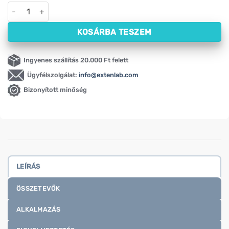
Arjuna Swanson, 500 mg (60 kapszula) mennyiség
KOSÁRBA TESZEM
Ingyenes szállítás 20.000 Ft felett
Ügyfélszolgálat:
info@extenlab.com
Bizonyított minőség
LEÍRÁS
ÖSSZETEVŐK
ALKALMAZÁS