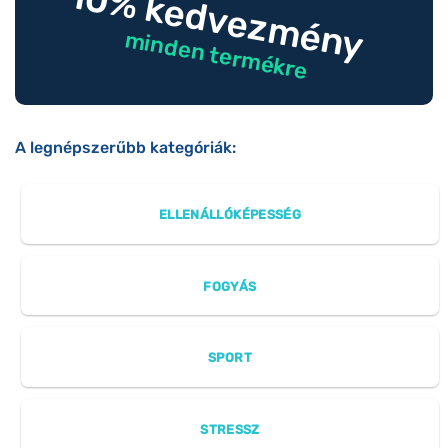
10% kedvezmény
minden termékre
A legnépszerűbb kategóriák:
ELLENÁLLÓKÉPESSÉG
FOGYÁS
SPORT
STRESSZ