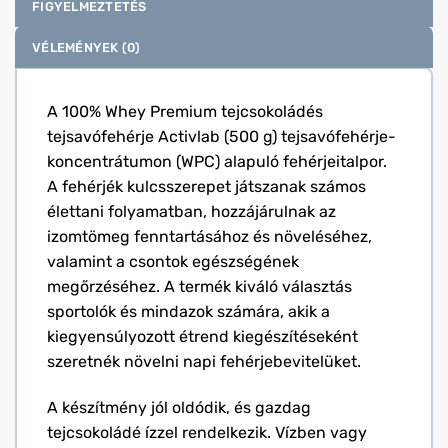
FIGYELMEZTETÉS
VÉLEMÉNYEK (0)
A 100% Whey Premium tejcsokoládés
tejsavófehérje Activlab (500 g) tejsavófehérje-
koncentrátumon (WPC) alapuló fehérjeitalpor.
A fehérjék kulcsszerepet játszanak számos
élettani folyamatban, hozzájárulnak az
izomtömeg fenntartásához és növeléséhez,
valamint a csontok egészségének
megőrzéséhez. A termék kiváló választás
sportolók és mindazok számára, akik a
kiegyensúlyozott étrend kiegészítéseként
szeretnék növelni napi fehérjebevitelüket.
A készítmény jól oldódik, és gazdag
tejcsokoládé ízzel rendelkezik. Vízben vagy