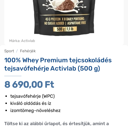
Márka:
Activlab
Sport
/
Fehérjék
100% Whey Premium tejcsokoládés
tejsavófehérje Activlab (500 g)
8 690,00
Ft
tejsavófehérje (WPC)
kiváló oldódás és íz
izomtömeg-növeléshez
Töltse ki az alábbi űrlapot, és értesítjük, amint a