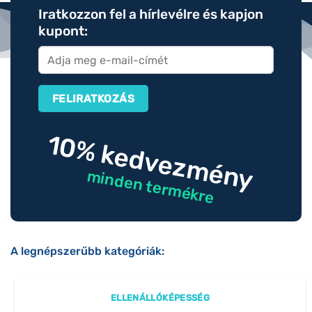
Iratkozzon fel a hírlevélre és kapjon
kupont:
10% kedvezmény
minden termékre
A legnépszerűbb kategóriák:
ELLENÁLLÓKÉPESSÉG