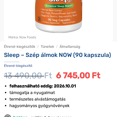
Márka:
Now Foods
Étrend-kiegészítők
/
Tünetek
/
Álmatlanság
Sleep – Szép álmok NOW (90 kapszula)
Étrend-kiegészítő
13 490,00
Ft
Original
6 745,00
Ft
Curre
price
price
was:
is:
felhasználható eddig: 2026.10.01
13
6
támogatja a nyugalmat
490,00 Ft.
745,0
természetes alvástámogatás
hagyományos gyógynövények