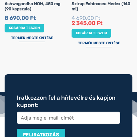
Ashwagandha NOW, 450 mg
Szirup Echinacea Medex (140
(90 kapszula)
ml)
8 690,00
Ft
4 690,00
Ft
Original
Current
2 345,00
Ft
price
price
KOSÁRBA TESZEM
was:
is:
KOSÁRBA TESZEM
4
2
690,00 Ft.
345,00 Ft.
TERMÉK MEGTEKINTÉSE
TERMÉK MEGTEKINTÉSE
Iratkozzon fel a hírlevélre és kapjon
kupont: