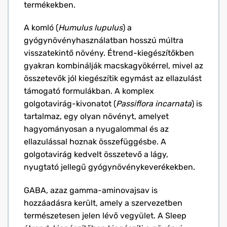
termékekben.
A komló (
Humulus lupulus
) a
gyógynövényhasználatban hosszú múltra
visszatekintő növény. Étrend-kiegészítőkben
gyakran kombinálják macskagyökérrel, mivel az
összetevők jól kiegészítik egymást az ellazulást
támogató formulákban. A komplex
golgotavirág-kivonatot (
Passiflora incarnata
) is
tartalmaz, egy olyan növényt, amelyet
hagyományosan a nyugalommal és az
ellazulással hoznak összefüggésbe. A
golgotavirág kedvelt összetevő a lágy,
nyugtató jellegű gyógynövénykeverékekben.
GABA, azaz gamma-aminovajsav is
hozzáadásra került, amely a szervezetben
természetesen jelen lévő vegyület. A Sleep