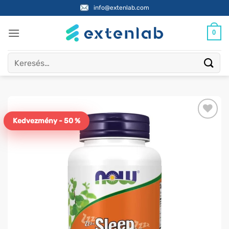
Skip
info@extenlab.com
to
content
0
Keresés
a
következőre:
Kedvezmény - 50 %