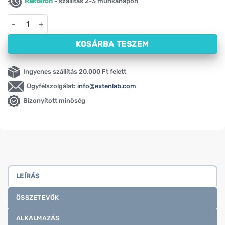
Raktáron
- szállítás 2-3 munkanapon
Sleep – Szép álmok NOW (90 kapszula) mennyiség
KOSÁRBA TESZEM
Ingyenes szállítás 20.000 Ft felett
Ügyfélszolgálat:
info@extenlab.com
Bizonyított minőség
LEÍRÁS
ÖSSZETEVŐK
ALKALMAZÁS