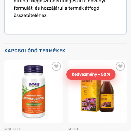
étrend-kiegészítőben kiegészíti a növényi
formulát, és hozzájárul a termék átfogó
összetételéhez.
KAPCSOLÓDÓ TERMÉKEK
Kedvezmény - 50 %
NOW FOODS
MEDEX